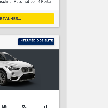
solina
Automático
4 Porta
ETALHES...
INTERMÉDIO DE ELITE
local_gas_station
miscellaneous_services
login