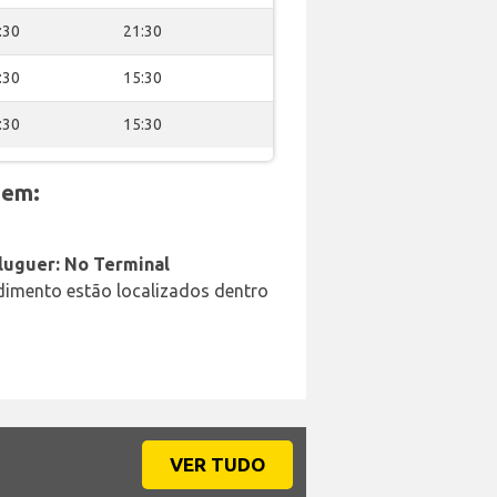
:30
21:30
:30
15:30
:30
15:30
 em:
aluguer: No Terminal
ndimento estão localizados dentro
VER TUDO