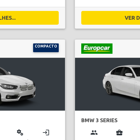
HES...
VER D
COMPACTO
BMW 3 SERIES
miscellaneous_services
login
group
business_center