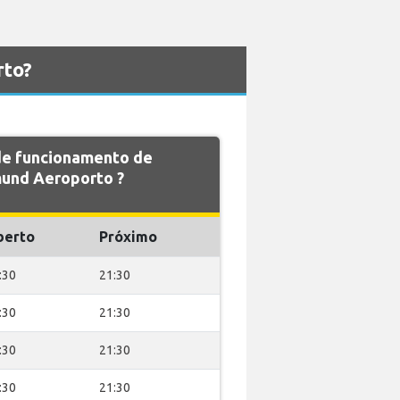
rto?
 de funcionamento de
nd Aeroporto ?
berto
Próximo
:30
21:30
:30
21:30
:30
21:30
:30
21:30