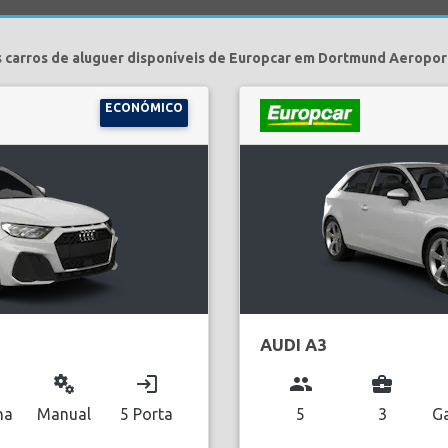
 carros de aluguer disponíveis de Europcar em Dortmund Aeropor
ECONÓMICO
AUDI A3
miscellaneous_services
login
group
business_center
na
Manual
5 Porta
5
3
Ga