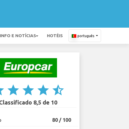
INFO E NOTÍCIAS
HOTÉIS
português
ar
star
star
star
star_half
Classificado 8,5 de 10
80 / 100
O