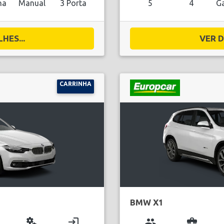
na
Manual
3 Porta
5
4
Ga
HES...
VER D
CARRINHA
BMW X1
miscellaneous_services
login
group
business_center