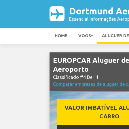
Dortmund Ae
Essencial Informações Aerop
HOME
VOOS
ALUGUER D
EUROPCAR Aluguer de
Aeroporto
Classificado #4 De 11
Comparar empresas de aluguer de 
VALOR IMBATÍVEL AL
CARRO