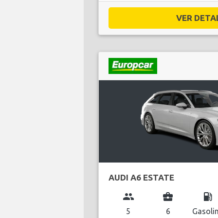
VER DETAL
AUDI A6 ESTATE
group
business_center
local_gas_station
5
6
Gasoli