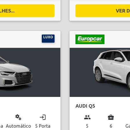
HES...
VER D
LUXO
AUDI Q5
miscellaneous_services
login
group
business_center
na
Automático
5 Porta
5
6
Ga