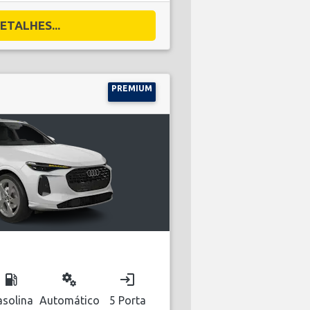
ETALHES...
PREMIUM
local_gas_station
miscellaneous_services
login
solina
Automático
5 Porta