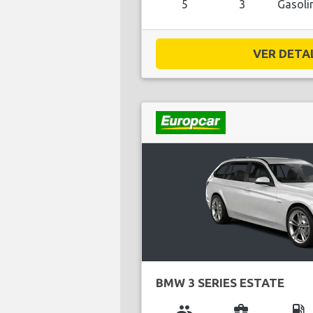
5
3
Gasoli
VER DETAL
BMW 3 SERIES ESTATE
group
business_center
local_gas_station