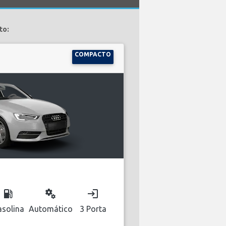
to:
COMPACTO
local_gas_station
miscellaneous_services
login
solina
Automático
3 Porta