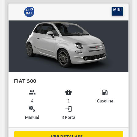
MINI
FIAT 500
group
business_center
local_gas_station
4
2
Gasolina
miscellaneous_services
login
Manual
3 Porta
VER DETALHES...