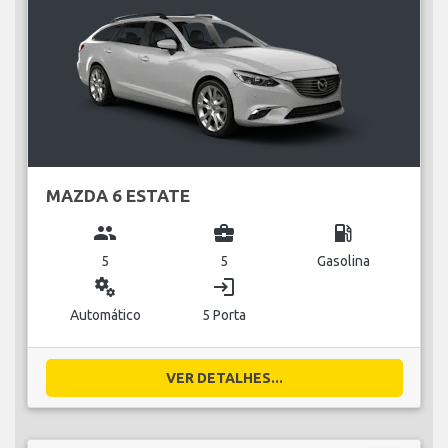
MAZDA 6 ESTATE
group
business_center
local_gas_station
5
5
Gasolina
miscellaneous_services
login
Automático
5 Porta
VER DETALHES...