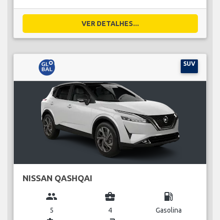
VER DETALHES...
SUV
NISSAN QASHQAI
group
business_center
local_gas_station
5
4
Gasolina