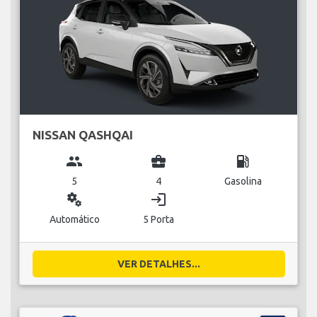
NISSAN QASHQAI
group
business_center
local_gas_station
5
4
Gasolina
miscellaneous_services
login
Automático
5 Porta
VER DETALHES...