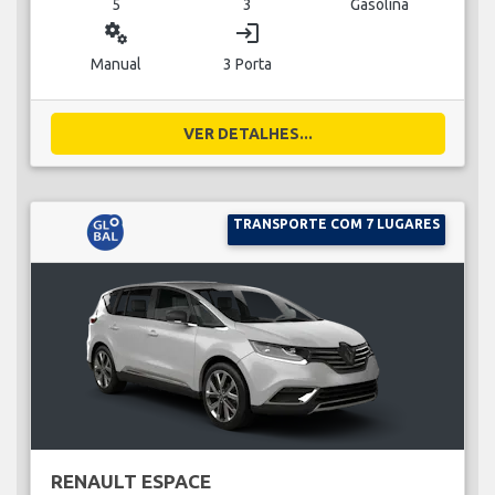
5
3
Gasolina
miscellaneous_services
login
Manual
3 Porta
VER DETALHES...
TRANSPORTE COM 7 LUGARES
RENAULT ESPACE