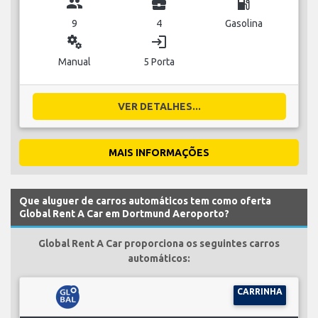
group
business_center
local_gas_station
9
4
Gasolina
miscellaneous_services
login
Manual
5 Porta
VER DETALHES...
MAIS INFORMAÇÕES
Que aluguer de carros automáticos tem como oferta
Global Rent A Car em Dortmund Aeroporto?
Global Rent A Car proporciona os seguintes carros
automáticos:
CARRINHA