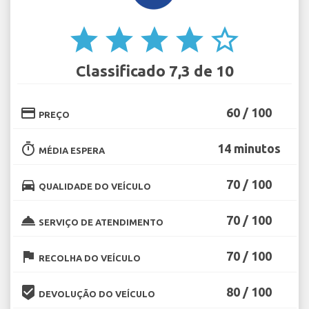
star
star
star
star
star_border
Classificado 7,3 de 10
credit_card
60 / 100
PREÇO
timer
14 minutos
MÉDIA ESPERA
directions_car
70 / 100
QUALIDADE DO VEÍCULO
room_service
70 / 100
SERVIÇO DE ATENDIMENTO
flag
70 / 100
RECOLHA DO VEÍCULO
beenhere
80 / 100
DEVOLUÇÃO DO VEÍCULO