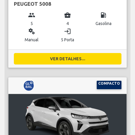
PEUGEOT 5008
group
business_center
local_gas_station
5
4
Gasolina
miscellaneous_services
login
Manual
5 Porta
VER DETALHES...
COMPACTO