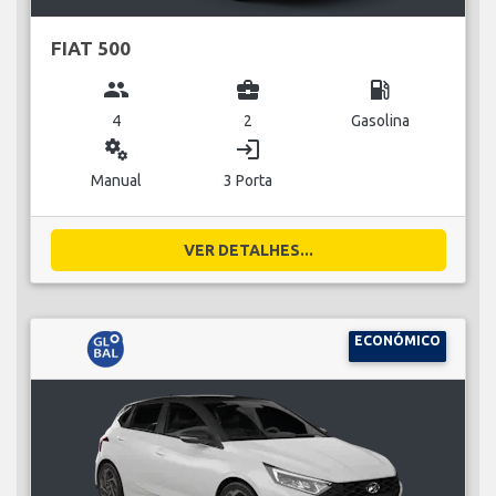
FIAT 500
group
business_center
local_gas_station
4
2
Gasolina
miscellaneous_services
login
Manual
3 Porta
VER DETALHES...
ECONÓMICO