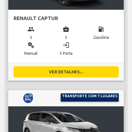
RENAULT CAPTUR
group
business_center
local_gas_station
5
3
Gasolina
miscellaneous_services
login
Manual
3 Porta
VER DETALHES...
TRANSPORTE COM 7 LUGARES