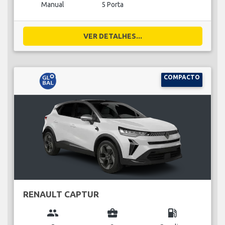
Manual
5 Porta
VER DETALHES...
COMPACTO
RENAULT CAPTUR
group
business_center
local_gas_station