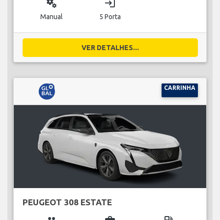
miscellaneous_services
login
Manual
5 Porta
VER DETALHES...
CARRINHA
PEUGEOT 308 ESTATE