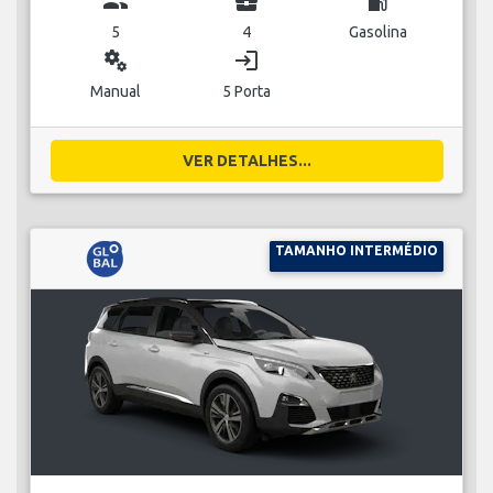
group
business_center
local_gas_station
5
4
Gasolina
miscellaneous_services
login
Manual
5 Porta
VER DETALHES...
TAMANHO INTERMÉDIO