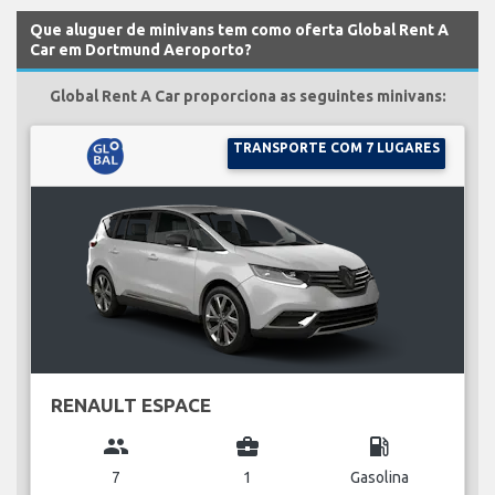
Que aluguer de minivans tem como oferta Global Rent A
Car em Dortmund Aeroporto?
Global Rent A Car proporciona as seguintes minivans:
TRANSPORTE COM 7 LUGARES
RENAULT ESPACE
group
business_center
local_gas_station
7
1
Gasolina