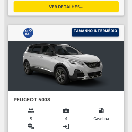
VER DETALHES...
TAMANHO INTERMÉDIO
PEUGEOT 5008
group
business_center
local_gas_station
5
4
Gasolina
miscellaneous_services
login