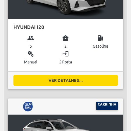
HYUNDAI I20
group
business_center
local_gas_station
5
2
Gasolina
miscellaneous_services
login
Manual
5 Porta
VER DETALHES...
CARRINHA