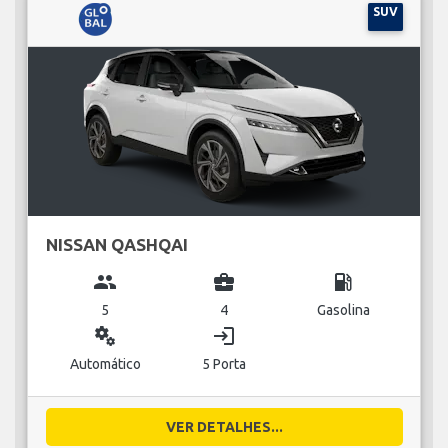
SUV
NISSAN QASHQAI
group
business_center
local_gas_station
5
4
Gasolina
miscellaneous_services
login
Automático
5 Porta
VER DETALHES...