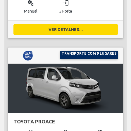
miscellaneous_services
login
Manual
5 Porta
VER DETALHES...
TRANSPORTE COM 9 LUGARES
TOYOTA PROACE