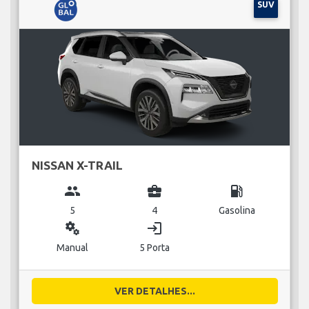
SUV
NISSAN X-TRAIL
group
business_center
local_gas_station
5
4
Gasolina
miscellaneous_services
login
Manual
5 Porta
VER DETALHES...