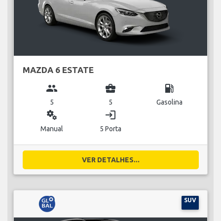
MAZDA 6 ESTATE
group
business_center
local_gas_station
5
5
Gasolina
miscellaneous_services
login
Manual
5 Porta
VER DETALHES...
SUV