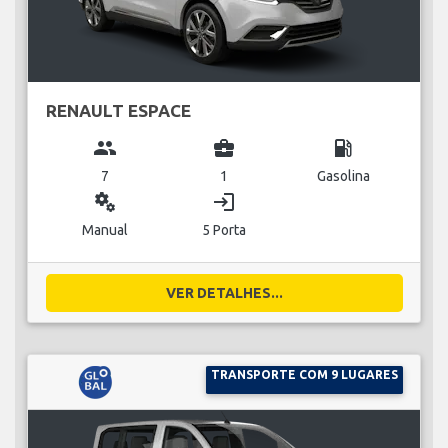
RENAULT ESPACE
group
business_center
local_gas_station
7
1
Gasolina
miscellaneous_services
login
Manual
5 Porta
VER DETALHES...
TRANSPORTE COM 9 LUGARES