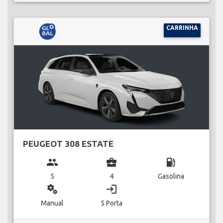
CARRINHA
PEUGEOT 308 ESTATE
group
business_center
local_gas_station
5
4
Gasolina
miscellaneous_services
login
Manual
5 Porta