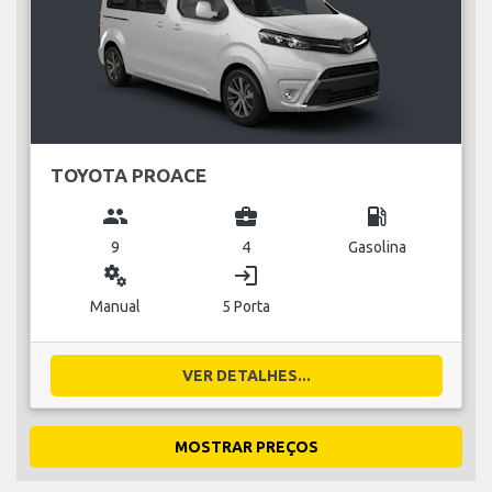
TOYOTA PROACE
group
business_center
local_gas_station
9
4
Gasolina
miscellaneous_services
login
Manual
5 Porta
VER DETALHES...
MOSTRAR PREÇOS