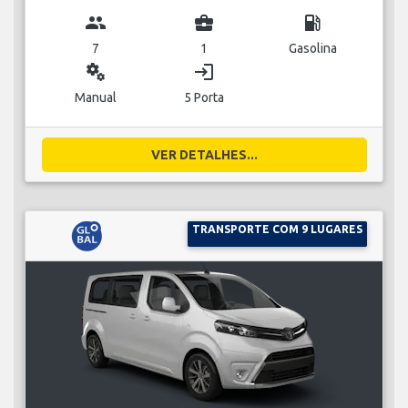
group
business_center
local_gas_station
7
1
Gasolina
miscellaneous_services
login
Manual
5 Porta
VER DETALHES...
TRANSPORTE COM 9 LUGARES