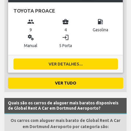
TOYOTA PROACE
group
business_center
local_gas_station
9
4
Gasolina
miscellaneous_services
login
Manual
5 Porta
VER DETALHES...
VER TUDO
Quais são os carros de aluguer mais baratos disponíveis
de Global Rent A Car em Dortmund Aeroporto?
Os carros com aluguer mais barato de Global Rent A Car
em Dortmund Aeroporto por categoria são: