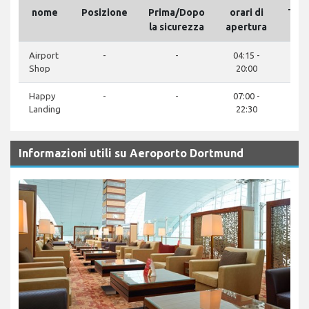
nome
Posizione
Prima/Dopo
orari di
Tel
la sicurezza
apertura
Airport
-
-
04:15 -
Shop
20:00
Happy
-
-
07:00 -
Landing
22:30
Informazioni utili su Aeroporto Dortmund