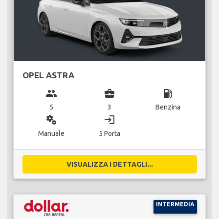
OPEL ASTRA
group
business_center
local_gas_station
5
3
Benzina
miscellaneous_services
login
Manuale
5 Porta
VISUALIZZA I DETTAGLI...
INTERMEDIA