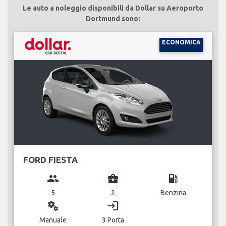
Le auto a noleggio disponibili da Dollar su Aeroporto
Dortmund sono:
ECONOMICA
FORD FIESTA
group
business_center
local_gas_station
5
2
Benzina
miscellaneous_services
login
Manuale
3 Porta