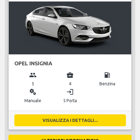
OPEL INSIGNIA
group
business_center
local_gas_station
5
4
Benzina
miscellaneous_services
login
Manuale
5 Porta
VISUALIZZA I DETTAGLI...