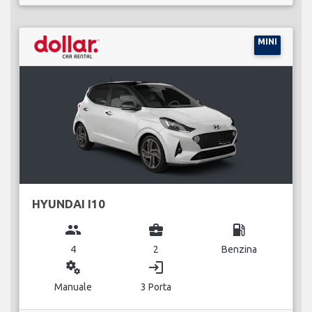
MINI
HYUNDAI I10
group
business_center
local_gas_station
4
2
Benzina
miscellaneous_services
login
Manuale
3 Porta