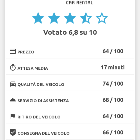
star
star
star
star_half
star_border
Votato 6,8 su 10
credit_card
64 / 100
PREZZO
timer
17 minuti
ATTESA MEDIA
directions_car
74 / 100
QUALITÀ DEL VEICOLO
room_service
68 / 100
SERVIZIO DI ASSISTENZA
flag
64 / 100
RITIRO DEL VEICOLO
beenhere
66 / 100
CONSEGNA DEL VEICOLO