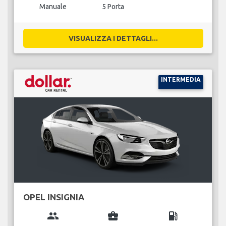
Manuale
5 Porta
VISUALIZZA I DETTAGLI...
INTERMEDIA
OPEL INSIGNIA
group
business_center
local_gas_station