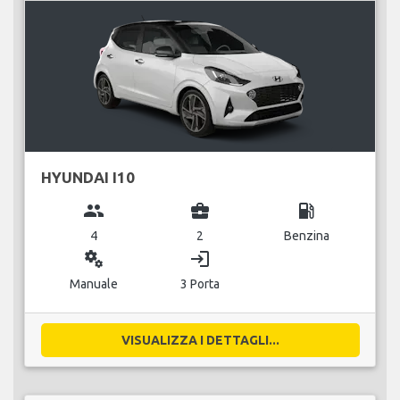
HYUNDAI I10
group
business_center
local_gas_station
4
2
Benzina
miscellaneous_services
login
Manuale
3 Porta
VISUALIZZA I DETTAGLI...