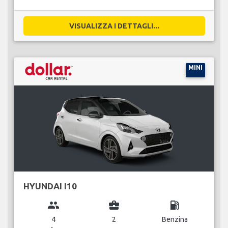
VISUALIZZA I DETTAGLI...
MINI
HYUNDAI I10
group
business_center
local_gas_station
4
2
Benzina