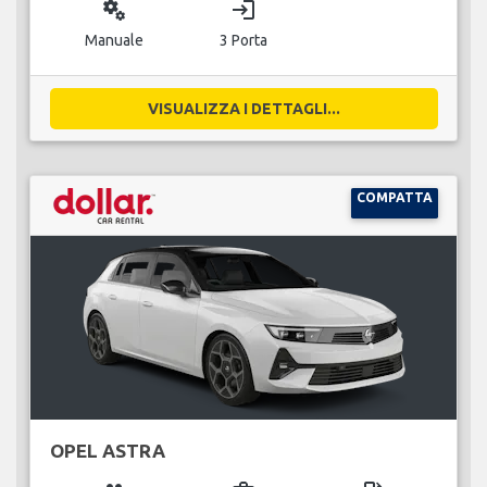
miscellaneous_services
login
Manuale
3 Porta
VISUALIZZA I DETTAGLI...
COMPATTA
OPEL ASTRA