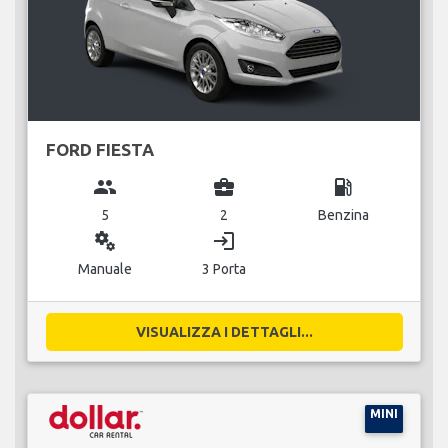
FORD FIESTA
group
business_center
local_gas_station
5
2
Benzina
miscellaneous_services
login
Manuale
3 Porta
VISUALIZZA I DETTAGLI...
MINI