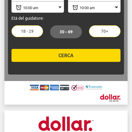
Età del guidatore:
18 - 29
70+
30 - 69
CERCA