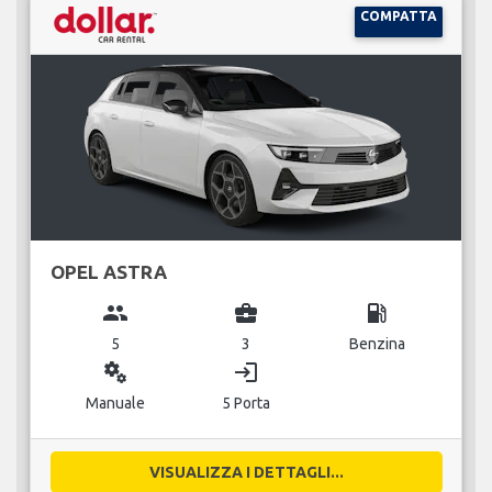
COMPATTA
OPEL ASTRA
group
business_center
local_gas_station
5
3
Benzina
miscellaneous_services
login
Manuale
5 Porta
VISUALIZZA I DETTAGLI...