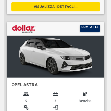
VISUALIZZA I DETTAGLI...
COMPATTA
OPEL ASTRA
group
business_center
local_gas_station
5
3
Benzina
miscellaneous_services
login