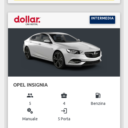
INTERMEDIA
OPEL INSIGNIA
group
business_center
local_gas_station
5
4
Benzina
miscellaneous_services
login
Manuale
5 Porta