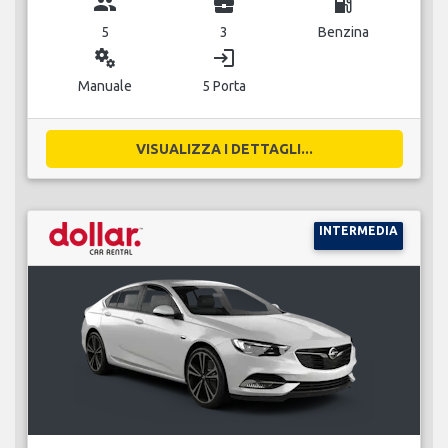
group
business_center
local_gas_station
5
3
Benzina
miscellaneous_services
login
Manuale
5 Porta
VISUALIZZA I DETTAGLI...
INTERMEDIA