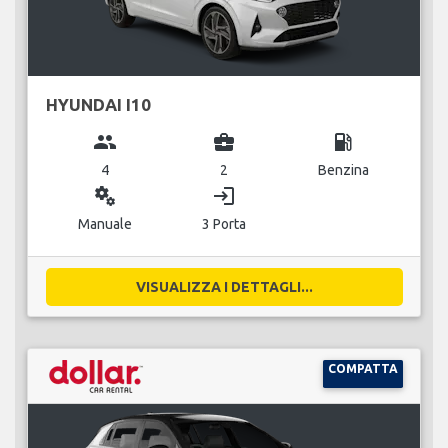
HYUNDAI I10
group
business_center
local_gas_station
4
2
Benzina
miscellaneous_services
login
Manuale
3 Porta
VISUALIZZA I DETTAGLI...
COMPATTA