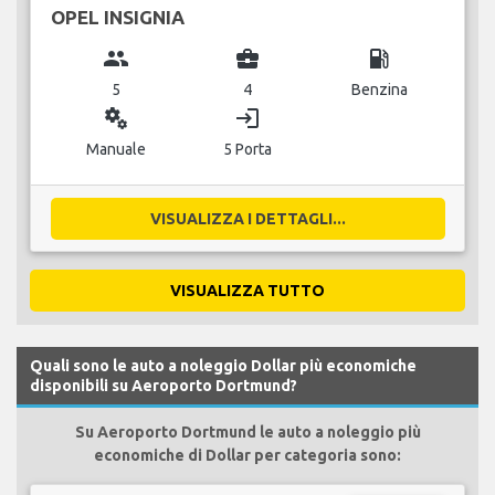
OPEL INSIGNIA
group
business_center
local_gas_station
5
4
Benzina
miscellaneous_services
login
Manuale
5 Porta
VISUALIZZA I DETTAGLI...
VISUALIZZA TUTTO
Quali sono le auto a noleggio Dollar più economiche
disponibili su Aeroporto Dortmund?
Su Aeroporto Dortmund le auto a noleggio più
economiche di Dollar per categoria sono: