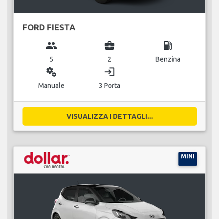
FORD FIESTA
group
business_center
local_gas_station
5
2
Benzina
miscellaneous_services
login
Manuale
3 Porta
VISUALIZZA I DETTAGLI...
MINI