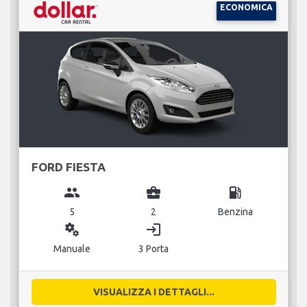
ECONOMICA
FORD FIESTA
group
business_center
local_gas_station
5
2
Benzina
miscellaneous_services
login
Manuale
3 Porta
VISUALIZZA I DETTAGLI...