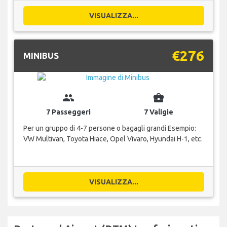
VISUALIZZA...
€276
MINIBUS
group
business_center
7 Passeggeri
7 Valigie
Per un gruppo di 4-7 persone o bagagli grandi Esempio:
VW Multivan, Toyota Hiace, Opel Vivaro, Hyundai H-1, etc.
VISUALIZZA...