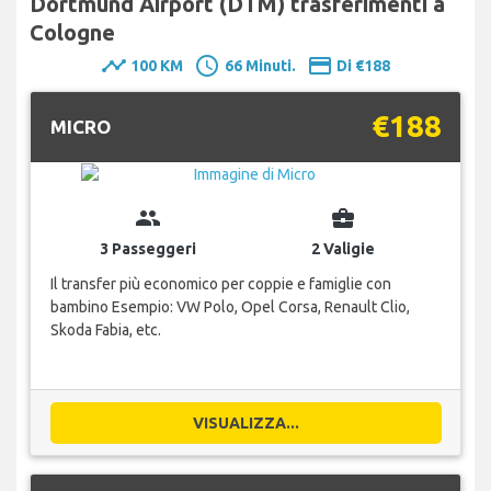
Dortmund Airport (DTM) trasferimenti a
Cologne
timeline
schedule
payment
100 KM
66 Minuti.
Di €188
€188
MICRO
group
business_center
3 Passeggeri
2 Valigie
Il transfer più economico per coppie e famiglie con
bambino Esempio: VW Polo, Opel Corsa, Renault Clio,
Skoda Fabia, etc.
VISUALIZZA...