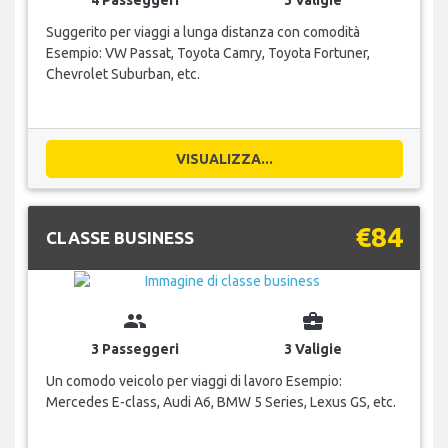
4 Passeggeri
3 Valigie
Suggerito per viaggi a lunga distanza con comodità
Esempio: VW Passat, Toyota Camry, Toyota Fortuner,
Chevrolet Suburban, etc.
VISUALIZZA...
€84
CLASSE BUSINESS
group
business_center
3 Passeggeri
3 Valigie
Un comodo veicolo per viaggi di lavoro Esempio:
Mercedes E-class, Audi A6, BMW 5 Series, Lexus GS, etc.