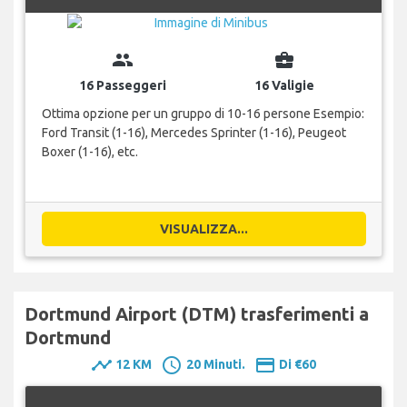
group
business_center
16 Passeggeri
16 Valigie
Ottima opzione per un gruppo di 10-16 persone Esempio:
Ford Transit (1-16), Mercedes Sprinter (1-16), Peugeot
Boxer (1-16), etc.
VISUALIZZA...
Dortmund Airport (DTM) trasferimenti a
Dortmund
timeline
schedule
payment
12 KM
20 Minuti.
Di €60