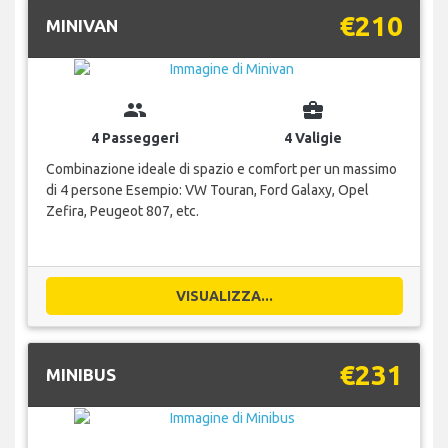
€210
MINIVAN
group
business_center
4 Passeggeri
4 Valigie
Combinazione ideale di spazio e comfort per un massimo
di 4 persone Esempio: VW Touran, Ford Galaxy, Opel
Zefira, Peugeot 807, etc.
VISUALIZZA...
€231
MINIBUS