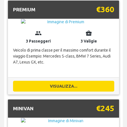
€360
PREMIUM
group
business_center
3 Passeggeri
3 Valigie
Veicolo di prima classe per il massimo comfort durante il
viaggio Esempio: Mercedes S-class, BMW 7 Series, Audi
A7, Lexus GX, etc.
VISUALIZZA...
€245
MINIVAN