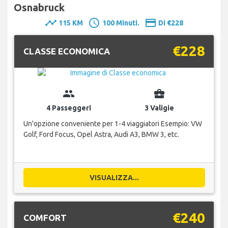
Osnabruck
timeline
schedule
payment
115 KM
100 Minuti.
Di €228
€228
CLASSE ECONOMICA
group
business_center
4 Passeggeri
3 Valigie
Un'opzione conveniente per 1-4 viaggiatori Esempio: VW
Golf, Ford Focus, Opel Astra, Audi A3, BMW 3, etc.
VISUALIZZA...
€240
COMFORT