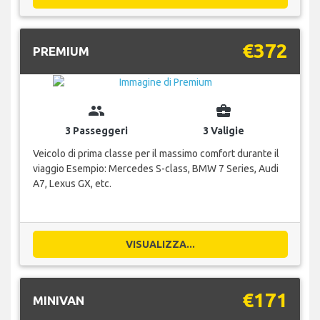
€372
PREMIUM
group
business_center
3 Passeggeri
3 Valigie
Veicolo di prima classe per il massimo comfort durante il
viaggio Esempio: Mercedes S-class, BMW 7 Series, Audi
A7, Lexus GX, etc.
VISUALIZZA...
€171
MINIVAN