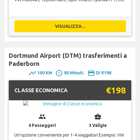
VISUALIZZA...
Dortmund Airport (DTM) trasferimenti a
Paderborn
timeline
schedule
payment
100 KM
80 Minuti.
Di €198
€198
CLASSE ECONOMICA
group
business_center
4 Passeggeri
3 Valigie
Un'opzione conveniente per 1-4 viaggiatori Esempio: VW