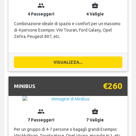
group
business_center
4 Passeggeri
4 Valigie
Combinazione ideale di spazio e comfort per un massimo
di 4 persone Esempio: VW Touran, Ford Galaxy, Opel
Zefira, Peugeot 807, etc.
VISUALIZZA...
€260
MINIBUS
group
business_center
7 Passeggeri
7 Valigie
Per un gruppo di 4-7 persone o bagagli grandi Esempio:
VW Multivan, Toyota Hiace, Opel Vivaro, Hyundai H-1, etc.