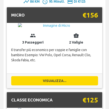
timeline
schedule
payment
86 KM
95 Minuti.
Di €125
€156
MICRO
group
business_center
3 Passeggeri
2 Valigie
Il transfer più economico per coppie e famiglie con
bambino Esempio: VW Polo, Opel Corsa, Renault Clio,
Skoda Fabia, etc.
VISUALIZZA...
€125
CLASSE ECONOMICA