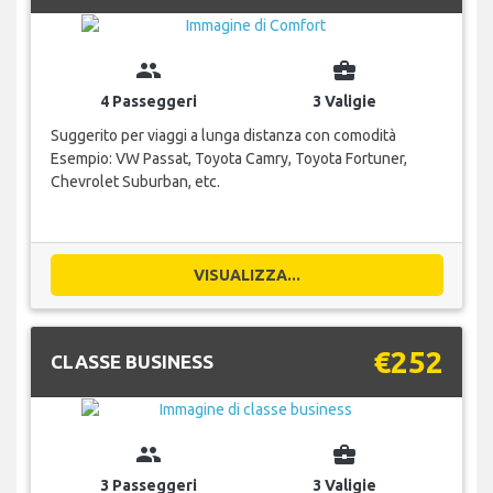
group
business_center
4 Passeggeri
3 Valigie
Suggerito per viaggi a lunga distanza con comodità
Esempio: VW Passat, Toyota Camry, Toyota Fortuner,
Chevrolet Suburban, etc.
VISUALIZZA...
€252
CLASSE BUSINESS
group
business_center
3 Passeggeri
3 Valigie