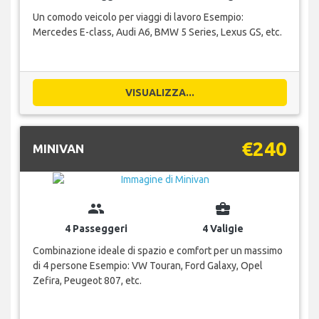
Un comodo veicolo per viaggi di lavoro Esempio:
Mercedes E-class, Audi A6, BMW 5 Series, Lexus GS, etc.
VISUALIZZA...
€240
MINIVAN
group
business_center
4 Passeggeri
4 Valigie
Combinazione ideale di spazio e comfort per un massimo
di 4 persone Esempio: VW Touran, Ford Galaxy, Opel
Zefira, Peugeot 807, etc.