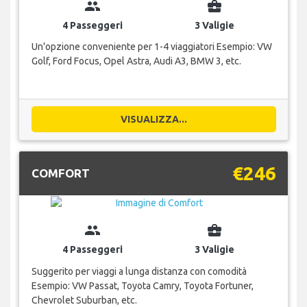
group
business_center
4 Passeggeri
3 Valigie
Un'opzione conveniente per 1-4 viaggiatori Esempio: VW
Golf, Ford Focus, Opel Astra, Audi A3, BMW 3, etc.
VISUALIZZA...
€246
COMFORT
group
business_center
4 Passeggeri
3 Valigie
Suggerito per viaggi a lunga distanza con comodità
Esempio: VW Passat, Toyota Camry, Toyota Fortuner,
Chevrolet Suburban, etc.