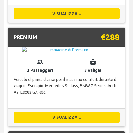
VISUALIZZA...
€288
PREMIUM
group
business_center
3 Passeggeri
3 Valigie
Veicolo di prima classe per il massimo comfort durante il
viaggio Esempio: Mercedes S-class, BMW 7 Series, Audi
A7, Lexus GX, etc.
VISUALIZZA...