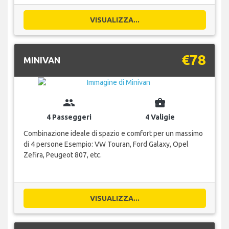
VISUALIZZA...
€78
MINIVAN
group
business_center
4 Passeggeri
4 Valigie
Combinazione ideale di spazio e comfort per un massimo
di 4 persone Esempio: VW Touran, Ford Galaxy, Opel
Zefira, Peugeot 807, etc.
VISUALIZZA...