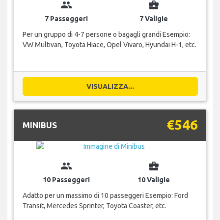
group
business_center
7 Passeggeri
7 Valigie
Per un gruppo di 4-7 persone o bagagli grandi Esempio:
VW Multivan, Toyota Hiace, Opel Vivaro, Hyundai H-1, etc.
VISUALIZZA...
€546
MINIBUS
group
business_center
10 Passeggeri
10 Valigie
Adatto per un massimo di 10 passeggeri Esempio: Ford
Transit, Mercedes Sprinter, Toyota Coaster, etc.