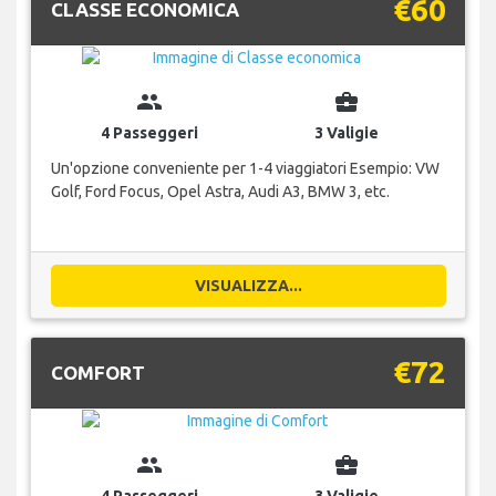
€60
CLASSE ECONOMICA
group
business_center
4 Passeggeri
3 Valigie
Un'opzione conveniente per 1-4 viaggiatori Esempio: VW
Golf, Ford Focus, Opel Astra, Audi A3, BMW 3, etc.
VISUALIZZA...
€72
COMFORT
group
business_center