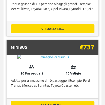
Per un gruppo di 4-7 persone o bagagli grandi Esempio:
VW Multivan, Toyota Hiace, Opel Vivaro, Hyundai H-1, etc.
VISUALIZZA...
€737
MINIBUS
group
business_center
10 Passeggeri
10 Valigie
Adatto per un massimo di 10 passeggeri Esempio: Ford
Transit, Mercedes Sprinter, Toyota Coaster, etc.