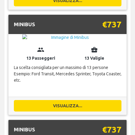
VISUALIZZA...
€737
MINIBUS
group
business_center
13 Passeggeri
13 Valigie
La scelta consigliata per un massimo di 13 persone
Esempio: Ford Transit, Mercedes Sprinter, Toyota Coaster,
etc.
VISUALIZZA...
€737
MINIBUS