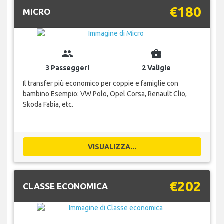
€180
MICRO
group
business_center
3 Passeggeri
2 Valigie
Il transfer più economico per coppie e famiglie con
bambino Esempio: VW Polo, Opel Corsa, Renault Clio,
Skoda Fabia, etc.
VISUALIZZA...
€202
CLASSE ECONOMICA