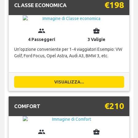
€198
CLASSE ECONOMICA
group
business_center
4 Passeggeri
3 Valigie
Un'opzione conveniente per 1-4 viaggiatori Esempio: VW
Golf, Ford Focus, Opel Astra, Audi A3, BMW 3, etc.
VISUALIZZA...
€210
COMFORT
group
business_center