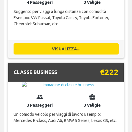
4 Passeggeri
3 Valigie
Suggerito per viaggi a lunga distanza con comodità
Esempio: VW Passat, Toyota Camry, Toyota Fortuner,
Chevrolet Suburban, etc.
VISUALIZZA...
€222
CLASSE BUSINESS
group
business_center
3 Passeggeri
3 Valigie
Un comodo veicolo per viaggi di lavoro Esempio:
Mercedes E-class, Audi A6, BMW 5 Series, Lexus GS, etc.