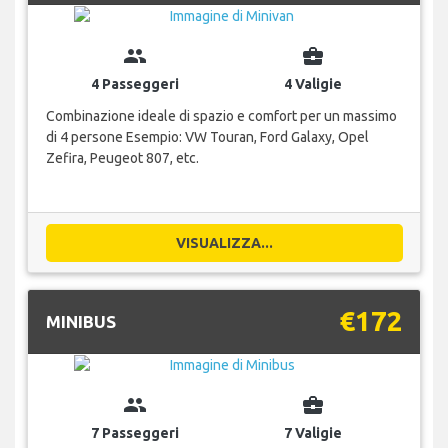
group
business_center
4 Passeggeri
4 Valigie
Combinazione ideale di spazio e comfort per un massimo
di 4 persone Esempio: VW Touran, Ford Galaxy, Opel
Zefira, Peugeot 807, etc.
VISUALIZZA...
€172
MINIBUS
group
business_center
7 Passeggeri
7 Valigie