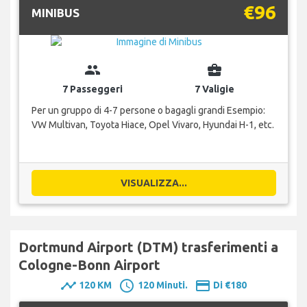
€96
MINIBUS
group
business_center
7 Passeggeri
7 Valigie
Per un gruppo di 4-7 persone o bagagli grandi Esempio:
VW Multivan, Toyota Hiace, Opel Vivaro, Hyundai H-1, etc.
VISUALIZZA...
Dortmund Airport (DTM) trasferimenti a
Cologne-Bonn Airport
timeline
schedule
payment
120 KM
120 Minuti.
Di €180