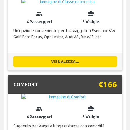
group
business_center
4 Passeggeri
3 Valigie
Un'opzione conveniente per 1-4 viaggiatori Esempio: VW
Golf, Ford Focus, Opel Astra, Audi A3, BMW 3, etc.
VISUALIZZA...
€166
COMFORT
group
business_center
4 Passeggeri
3 Valigie
Suggerito per viaggi a lunga distanza con comodità