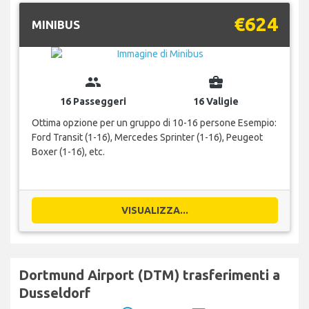
€624
MINIBUS
group
business_center
16 Passeggeri
16 Valigie
Ottima opzione per un gruppo di 10-16 persone Esempio:
Ford Transit (1-16), Mercedes Sprinter (1-16), Peugeot
Boxer (1-16), etc.
VISUALIZZA...
Dortmund Airport (DTM) trasferimenti a
Dusseldorf