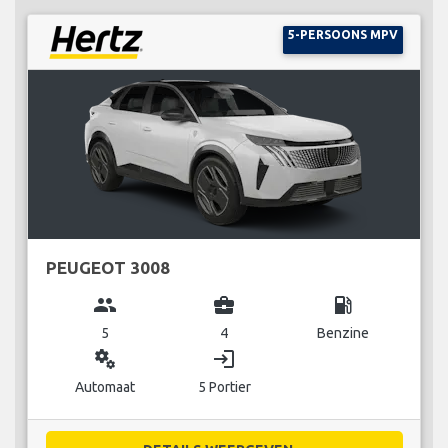
5-PERSOONS MPV
PEUGEOT 3008
group
business_center
local_gas_station
5
4
Benzine
miscellaneous_services
login
Automaat
5 Portier