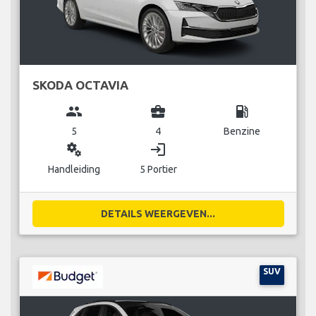
SKODA OCTAVIA
group
business_center
local_gas_station
5
4
Benzine
miscellaneous_services
login
Handleiding
5 Portier
DETAILS WEERGEVEN...
SUV