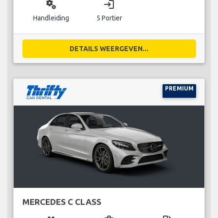
miscellaneous_services
login
Handleiding
5 Portier
DETAILS WEERGEVEN...
PREMIUM
MERCEDES C CLASS