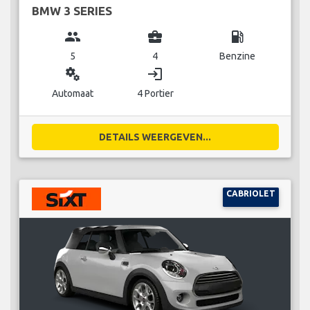
BMW 3 SERIES
group
business_center
local_gas_station
5
4
Benzine
miscellaneous_services
login
Automaat
4 Portier
DETAILS WEERGEVEN...
CABRIOLET