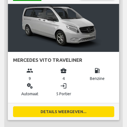
MERCEDES VITO TRAVELINER
group
business_center
local_gas_station
9
4
Benzine
miscellaneous_services
login
Automaat
5 Portier
DETAILS WEERGEVEN...