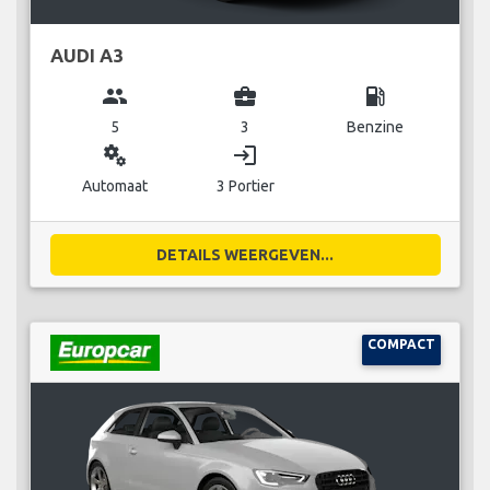
AUDI A3
group
business_center
local_gas_station
5
3
Benzine
miscellaneous_services
login
Automaat
3 Portier
DETAILS WEERGEVEN...
COMPACT