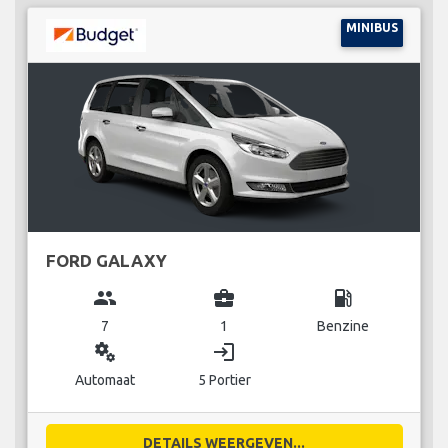
MINIBUS
FORD GALAXY
group
business_center
local_gas_station
7
1
Benzine
miscellaneous_services
login
Automaat
5 Portier
DETAILS WEERGEVEN...