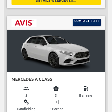
DETAILS WEERGEVEN...
COMPACT ELITE
MERCEDES A CLASS
group
business_center
local_gas_station
5
3
Benzine
miscellaneous_services
login
Handleiding
5 Portier