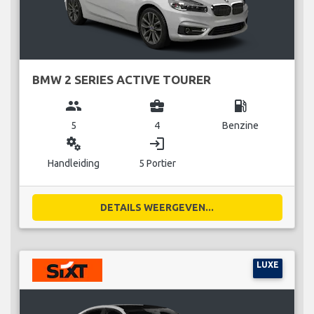
BMW 2 SERIES ACTIVE TOURER
group
business_center
local_gas_station
5
4
Benzine
miscellaneous_services
login
Handleiding
5 Portier
DETAILS WEERGEVEN...
LUXE