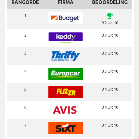
RANGORDE
FIRMA
BEOORDELING
emoji_events
1
9,2 Uit 10
2
8,7 Uit 10
3
8,7 Uit 10
4
8,5 Uit 10
5
8,4 Uit 10
6
8,4 Uit 10
7
8,1 Uit 10