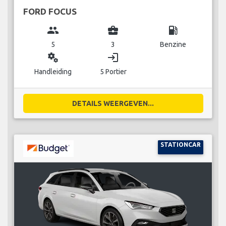
FORD FOCUS
group
business_center
local_gas_station
5
3
Benzine
miscellaneous_services
login
Handleiding
5 Portier
DETAILS WEERGEVEN...
STATIONCAR