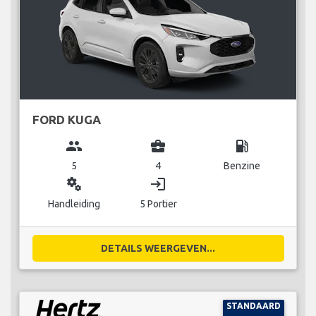
FORD KUGA
group
business_center
local_gas_station
5
4
Benzine
miscellaneous_services
login
Handleiding
5 Portier
DETAILS WEERGEVEN...
STANDAARD