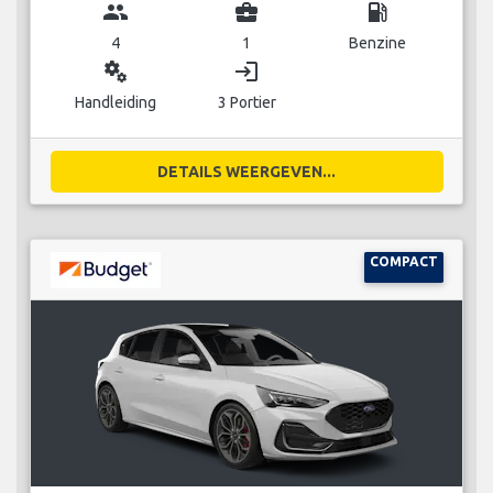
group
business_center
local_gas_station
4
1
Benzine
miscellaneous_services
login
Handleiding
3 Portier
DETAILS WEERGEVEN...
COMPACT