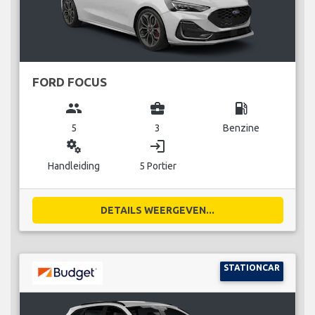
FORD FOCUS
group
business_center
local_gas_station
5
3
Benzine
miscellaneous_services
login
Handleiding
5 Portier
DETAILS WEERGEVEN...
STATIONCAR