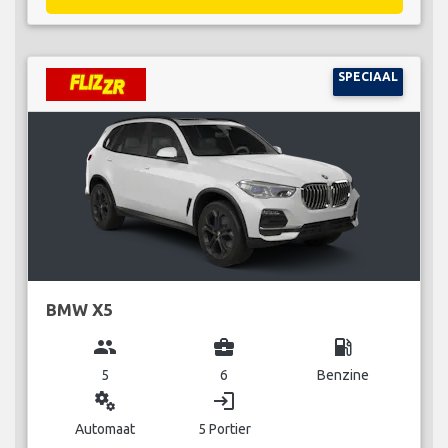
SPECIAAL
BMW X5
group
business_center
local_gas_station
5
6
Benzine
miscellaneous_services
login
Automaat
5 Portier