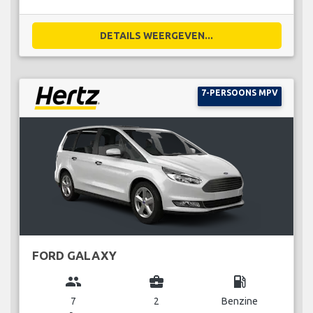
DETAILS WEERGEVEN...
7-PERSOONS MPV
FORD GALAXY
group
business_center
local_gas_station
7
2
Benzine