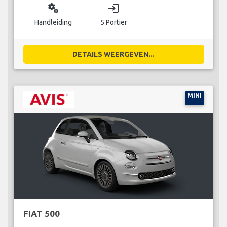
miscellaneous_services
login
Handleiding
5 Portier
DETAILS WEERGEVEN...
MINI
FIAT 500