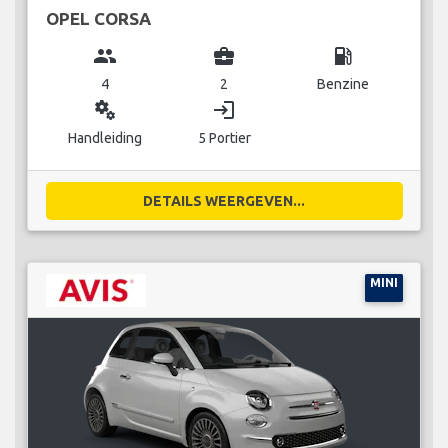
OPEL CORSA
group
business_center
local_gas_station
4
2
Benzine
miscellaneous_services
login
Handleiding
5 Portier
DETAILS WEERGEVEN...
MINI