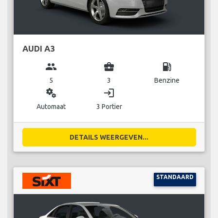
AUDI A3
group
business_center
local_gas_station
5
3
Benzine
miscellaneous_services
login
Automaat
3 Portier
DETAILS WEERGEVEN...
STANDAARD