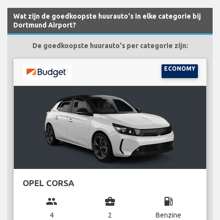
Wat zijn de goedkoopste huurauto's in elke categorie bij
Dortmund Airport?
De goedkoopste huurauto's per categorie zijn:
ECONOMY
OPEL CORSA
group
business_center
local_gas_station
4
2
Benzine