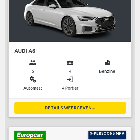
AUDI A6
group
business_center
local_gas_station
5
4
Benzine
miscellaneous_services
login
Automaat
4 Portier
DETAILS WEERGEVEN...
9-PERSOONS MPV