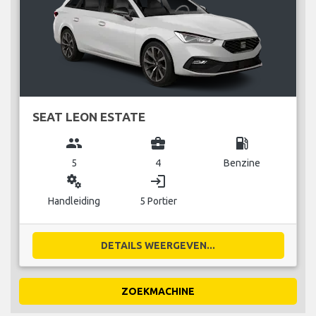
SEAT LEON ESTATE
group
business_center
local_gas_station
5
4
Benzine
miscellaneous_services
login
Handleiding
5 Portier
DETAILS WEERGEVEN...
ZOEKMACHINE