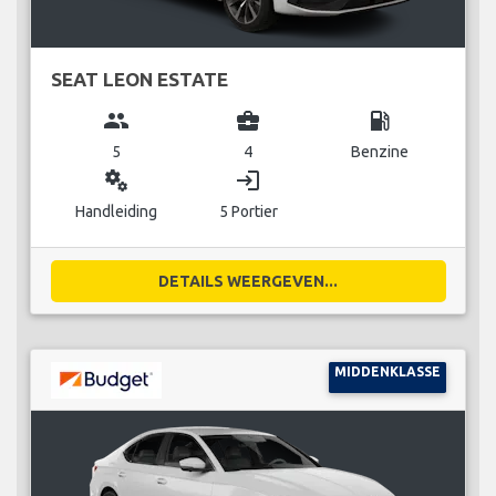
SEAT LEON ESTATE
group
business_center
local_gas_station
5
4
Benzine
miscellaneous_services
login
Handleiding
5 Portier
DETAILS WEERGEVEN...
MIDDENKLASSE