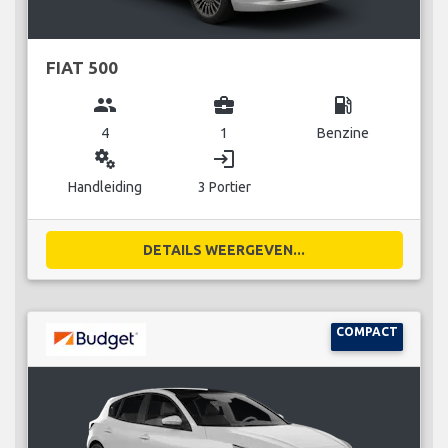
FIAT 500
group
business_center
local_gas_station
4
1
Benzine
miscellaneous_services
login
Handleiding
3 Portier
DETAILS WEERGEVEN...
COMPACT