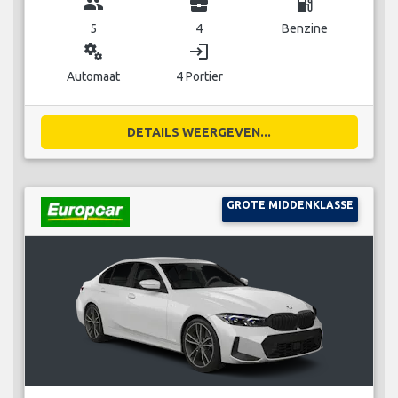
group
business_center
local_gas_station
5
4
Benzine
miscellaneous_services
login
Automaat
4 Portier
DETAILS WEERGEVEN...
GROTE MIDDENKLASSE