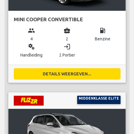
MINI COOPER CONVERTIBLE
group
business_center
local_gas_station
4
2
Benzine
miscellaneous_services
login
Handleiding
2 Portier
DETAILS WEERGEVEN...
MIDDENKLASSE ELITE