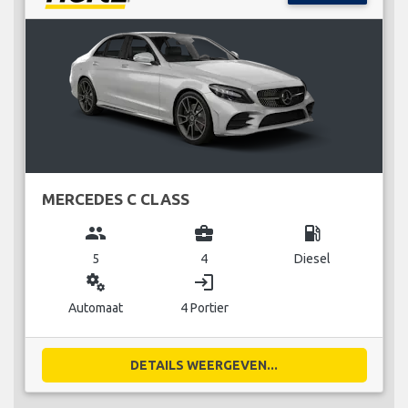
MERCEDES C CLASS
group
business_center
local_gas_station
5
4
Diesel
miscellaneous_services
login
Automaat
4 Portier
DETAILS WEERGEVEN...