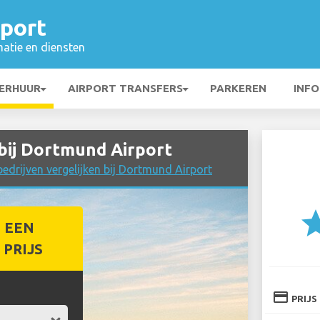
port
matie en diensten
ERHUUR
AIRPORT TRANSFERS
PARKEREN
INFO
ij Dortmund Airport
edrijven vergelijken bij Dortmund Airport
st
 EEN
PRIJS
credit_card
PRIJS