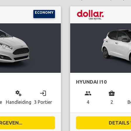
ECONOMY
HYUNDAI I10
miscellaneous_services
login
group
business_center
e
Handleiding
3 Portier
4
2
B
RGEVEN...
DETAILS 