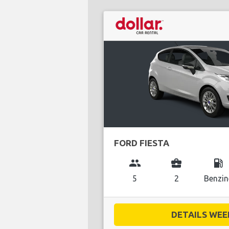
FORD FIESTA
group
business_center
local_gas_station
5
2
Benzin
DETAILS WEE