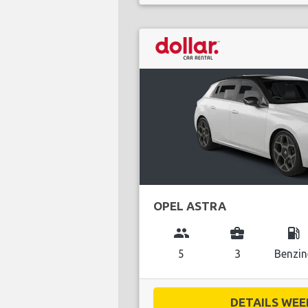
OPEL ASTRA
group
business_center
local_gas_station
5
3
Benzin
DETAILS WEE