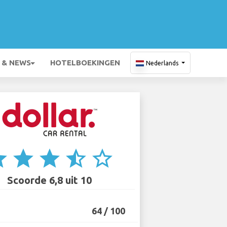
 & NEWS
HOTELBOEKINGEN
Nederlands
ar
star
star
star_half
star_border
Scoorde 6,8 uit 10
64 / 100