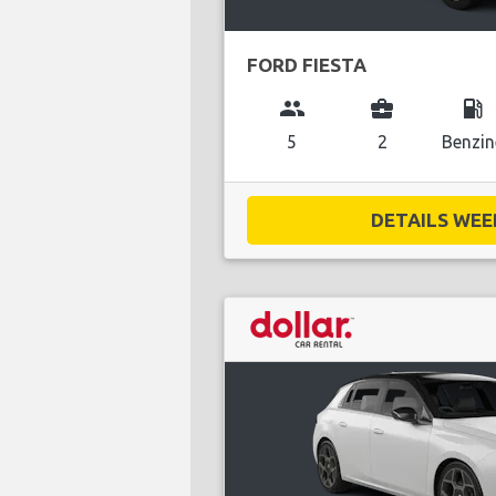
FORD FIESTA
group
business_center
local_gas_station
5
2
Benzin
DETAILS WEE