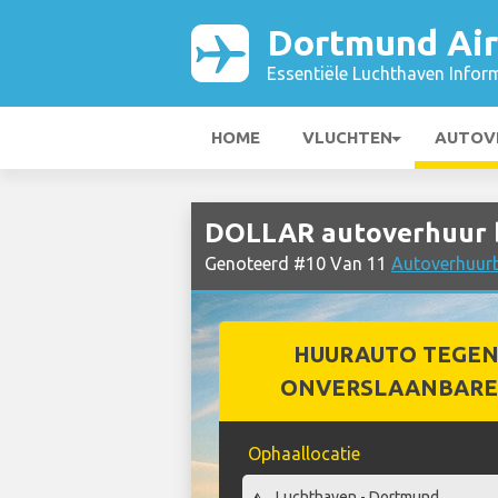
Dortmund Air
Essentiële Luchthaven Infor
HOME
VLUCHTEN
AUTOV
DOLLAR autoverhuur b
Genoteerd #10 Van 11
Autoverhuurb
HUURAUTO TEGEN
ONVERSLAANBARE 
Ophaallocatie