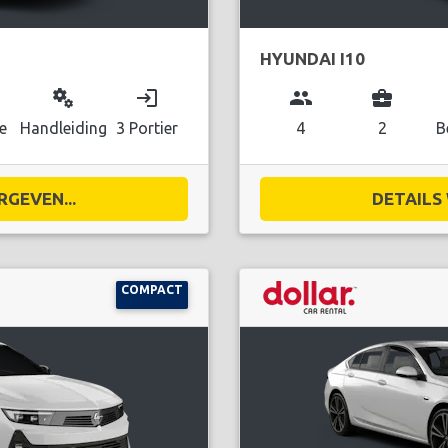
HYUNDAI I10
miscellaneous_services
login
group
business_center
e
Handleiding
3 Portier
4
2
B
RGEVEN...
DETAILS 
COMPACT