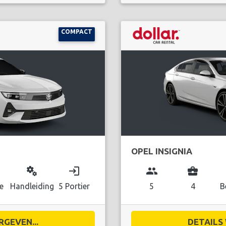
COMPACT
OPEL INSIGNIA
miscellaneous_services
login
group
business_center
e
Handleiding
5 Portier
5
4
B
RGEVEN...
DETAILS 