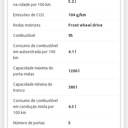
5.2 l
na cidade por 100 km
Emissões de CO2
104 g/km
Rodas motrizes
Front wheel drive
Combustível
95
Consumo de combustível
em autoestrada por 100
4.1 l
km
Capacidade máxima do
1200 l
porta-malas
Capacidade mínima do
380 l
tronco
Consumo de combustível
em condução mista por
4.5 l
100 km
Número de portas
5