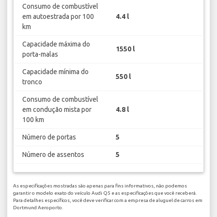
Consumo de combustível
em autoestrada por 100
4.4 l
km
Capacidade máxima do
1550 l
porta-malas
Capacidade mínima do
550 l
tronco
Consumo de combustível
em condução mista por
4.8 l
100 km
Número de portas
5
Número de assentos
5
As especificações mostradas são apenas para fins informativos, não podemos
garantir o modelo exato do veículo Audi Q5 e as especificações que você receberá.
Para detalhes específicos, você deve verificar com a empresa de aluguel de carros em
Dortmund Aeroporto.