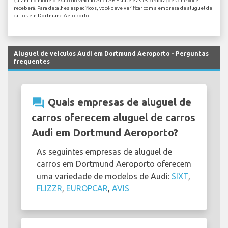
garantir o modelo exato do veículo Audi A6 Estate e as especificações que você
receberá. Para detalhes específicos, você deve verificar com a empresa de aluguel de
carros em Dortmund Aeroporto.
Aluguel de veículos Audi em Dortmund Aeroporto - Perguntas
frequentes
question_answer
Quais empresas de aluguel de
carros oferecem aluguel de carros
Audi em Dortmund Aeroporto?
As seguintes empresas de aluguel de
carros em Dortmund Aeroporto oferecem
uma variedade de modelos de Audi:
SIXT
,
FLIZZR
,
EUROPCAR
,
AVIS