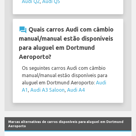
Audi Q2
,
Audi Q5
question_answer
Quais carros Audi com câmbio
manual/manual estão disponíveis
para aluguel em Dortmund
Aeroporto?
Os seguintes carros Audi com câmbio
manual/manual estão disponíveis para
aluguel em Dortmund Aeroporto:
Audi
A1
,
Audi A3 Saloon
,
Audi A4
Marcas alternativas de carros disponíveis para aluguel em Dortmund
Aeroporto