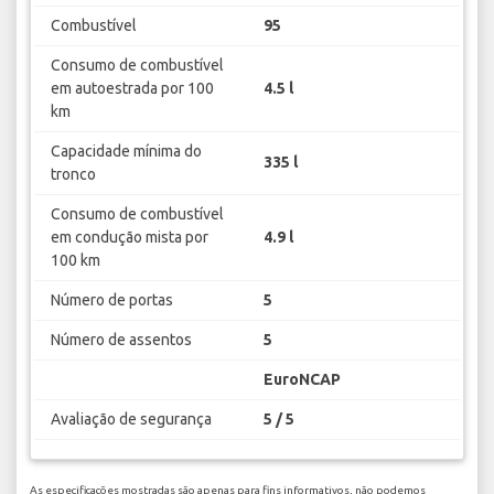
Combustível
95
Consumo de combustível
em autoestrada por 100
4.5 l
km
Capacidade mínima do
335 l
tronco
Consumo de combustível
em condução mista por
4.9 l
100 km
Número de portas
5
Número de assentos
5
EuroNCAP
Avaliação de segurança
5 / 5
As especificações mostradas são apenas para fins informativos, não podemos