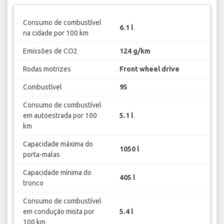
Consumo de combustível
6.1 l
na cidade por 100 km
Emissões de CO2
124 g/km
Rodas motrizes
Front wheel drive
Combustível
95
Consumo de combustível
em autoestrada por 100
5.1 l
km
Capacidade máxima do
1050 l
porta-malas
Capacidade mínima do
405 l
tronco
Consumo de combustível
em condução mista por
5.4 l
100 km