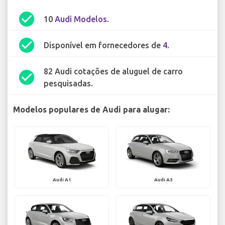
check_circle
10
Audi Modelos
.
check_circle
Disponível em fornecedores de
4
.
82 Audi cotações de aluguel de carro
check_circle
pesquisadas.
Modelos populares de Audi para alugar:
Audi A1
Audi A3