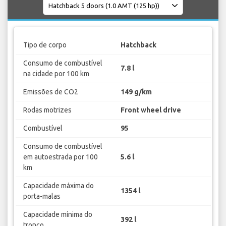
Tipo de corpo
Hatchback
Consumo de combustível
7.8 l
na cidade por 100 km
Emissões de CO2
149 g/km
Rodas motrizes
Front wheel drive
Combustível
95
Consumo de combustível
em autoestrada por 100
5.6 l
km
Capacidade máxima do
1354 l
porta-malas
Capacidade mínima do
392 l
tronco