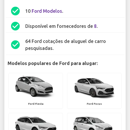
check_circle
10
Ford Modelos
.
check_circle
Disponível em fornecedores de
8
.
64 Ford cotações de aluguel de carro
check_circle
pesquisadas.
Modelos populares de Ford para alugar:
Ford Fiesta
Ford Focus