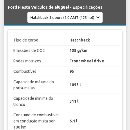
Ford Fiesta Veículos de aluguel - Especificações
Tipo de corpo
Hatchback
Emissões de CO2
138 g/km
Rodas motrizes
Front wheel drive
Combustível
95
Capacidade máxima do
1093 l
porta-malas
Capacidade mínima do
311 l
tronco
Consumo de combustível
em condução mista por
6.1 l
100 km