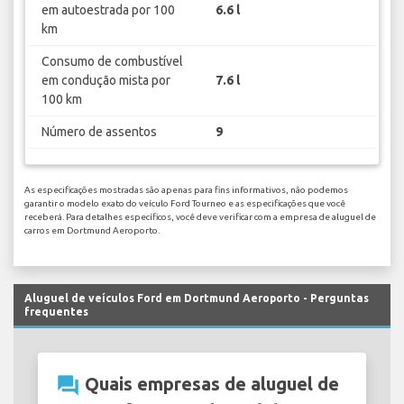
em autoestrada por 100
6.6 l
km
Consumo de combustível
em condução mista por
7.6 l
100 km
Número de assentos
9
As especificações mostradas são apenas para fins informativos, não podemos
garantir o modelo exato do veículo Ford Tourneo e as especificações que você
receberá. Para detalhes específicos, você deve verificar com a empresa de aluguel de
carros em Dortmund Aeroporto.
Aluguel de veículos Ford em Dortmund Aeroporto - Perguntas
frequentes
question_answer
Quais empresas de aluguel de