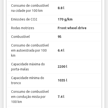
Consumo de combustível
8.8 l
na cidade por 100 km
Emissões de CO2
170 g/km
Rodas motrizes
Front wheel drive
Combustível
95
Consumo de combustível
em autoestrada por 100
6.4 l
km
Capacidade máxima do
2200 l
porta-malas
Capacidade mínima do
1035 l
tronco
Consumo de combustível
em condução mista por
7.4 l
100 km