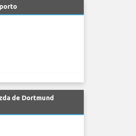
porto
azda de Dortmund