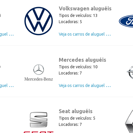
Volkswagen aluguéis
4
Tipos de veículos: 13
Locadoras: 5
V
eja os carros de aluguel de BMW
V
eja os carros de aluguel de Volkswagen
Mercedes aluguéis
0
Tipos de veículos: 10
Locadoras: 7
V
eja os carros de aluguel de Audi
V
eja os carros de aluguel de Mercedes
Seat aluguéis
Tipos de veículos: 5
Locadoras: 7