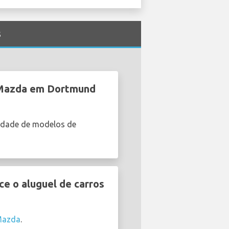
s
s Mazda em Dortmund
edade de modelos de
e o aluguel de carros
 Mazda
.