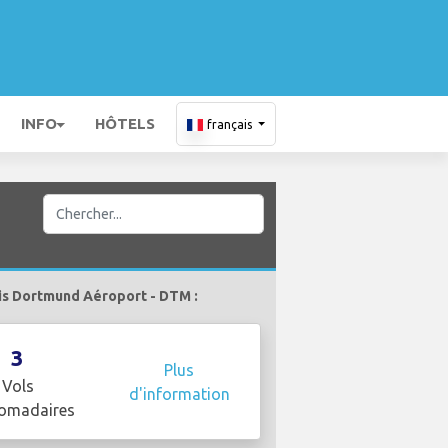
INFO
HÔTELS
français
is Dortmund Aéroport - DTM :
3
Plus
Vols
d'information
omadaires