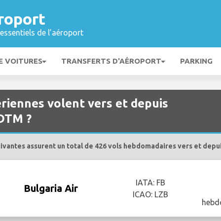
roport
essentiels de l’aéroport
E VOITURES
TRANSFERTS D'AÉROPORT
PARKING
riennes volent vers et depuis
DTM ?
ivantes assurent un total de 426 vols hebdomadaires vers et depu
IATA: FB
Bulgaria Air
ICAO: LZB
hebd