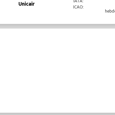
IATA:
Unicair
ICAO:
hebd