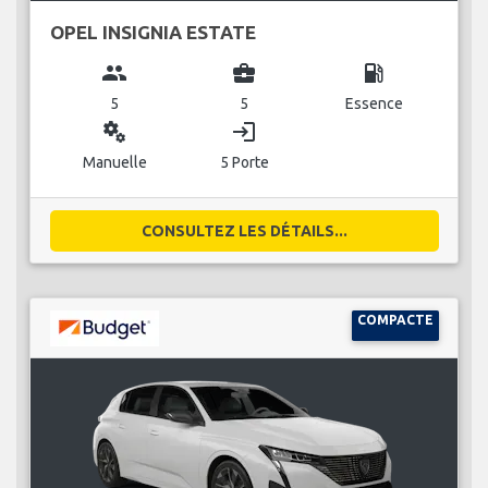
OPEL INSIGNIA ESTATE
group
business_center
local_gas_station
5
5
Essence
miscellaneous_services
login
Manuelle
5 Porte
CONSULTEZ LES DÉTAILS...
COMPACTE