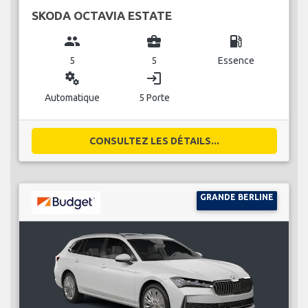
SKODA OCTAVIA ESTATE
group
business_center
local_gas_station
5
5
Essence
miscellaneous_services
login
Automatique
5 Porte
CONSULTEZ LES DÉTAILS...
GRANDE BERLINE