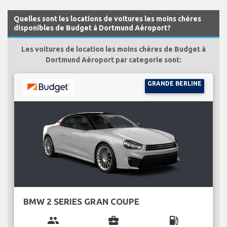
Quelles sont les locations de voitures les moins chères
disponibles de Budget à Dortmund Aéroport?
Les voitures de location les moins chères de Budget à
Dortmund Aéroport par categorie sont:
GRANDE BERLINE
BMW 2 SERIES GRAN COUPE
group
business_center
local_gas_station