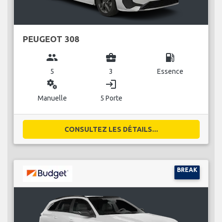
PEUGEOT 308
group
business_center
local_gas_station
5
3
Essence
miscellaneous_services
login
Manuelle
5 Porte
CONSULTEZ LES DÉTAILS...
BREAK