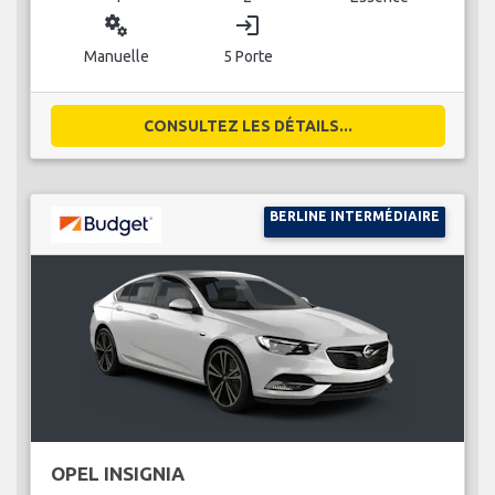
miscellaneous_services
login
Manuelle
5 Porte
CONSULTEZ LES DÉTAILS...
BERLINE INTERMÉDIAIRE
OPEL INSIGNIA