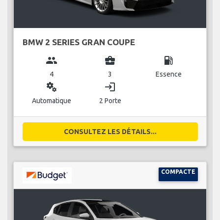
BMW 2 SERIES GRAN COUPE
group
business_center
local_gas_station
4
3
Essence
miscellaneous_services
login
Automatique
2 Porte
CONSULTEZ LES DÉTAILS...
COMPACTE