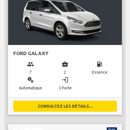
FORD GALAXY
group
business_center
local_gas_station
7
2
Essence
miscellaneous_services
login
Automatique
5 Porte
CONSULTEZ LES DÉTAILS...
SUV