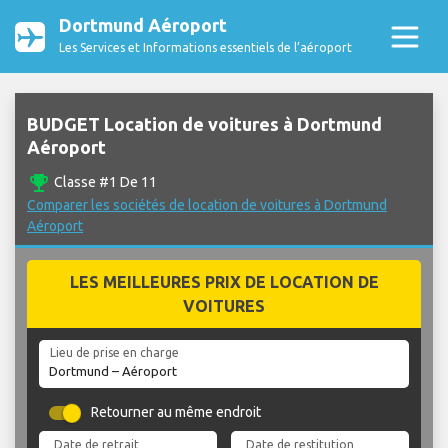
Dortmund Aéroport
Les Services et Informations essentiels de l’aéroport
BUDGET Location de voitures à Dortmund
Aéroport
emoji_events
Classe #1 De 11
Comparer les sociétés de location de voitures à Dortmund
Aéroport
LES MEILLEURES PRIX DE LOCATION DE
VOITURES
Lieu de prise en charge
Retourner au même endroit
Date de retrait
Date de restitution