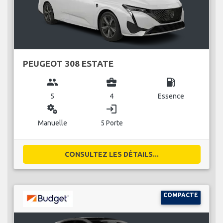
PEUGEOT 308 ESTATE
group
business_center
local_gas_station
5
4
Essence
miscellaneous_services
login
Manuelle
5 Porte
CONSULTEZ LES DÉTAILS...
COMPACTE