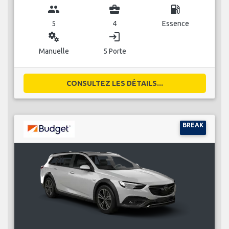
group
business_center
local_gas_station
5
4
Essence
miscellaneous_services
login
Manuelle
5 Porte
CONSULTEZ LES DÉTAILS...
BREAK