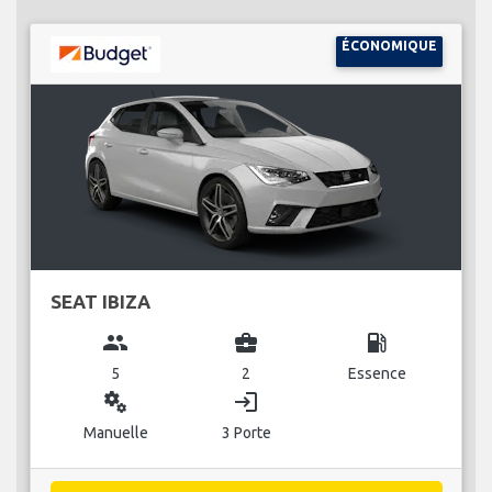
ÉCONOMIQUE
SEAT IBIZA
group
business_center
local_gas_station
5
2
Essence
miscellaneous_services
login
Manuelle
3 Porte