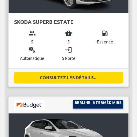
SKODA SUPERB ESTATE
group
business_center
local_gas_station
5
5
Essence
miscellaneous_services
login
Automatique
5 Porte
CONSULTEZ LES DÉTAILS...
BERLINE INTERMÉDIAIRE