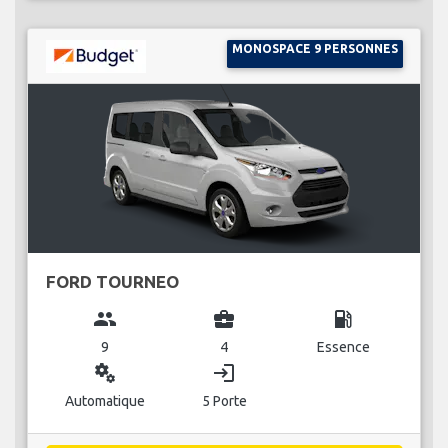
MONOSPACE 9 PERSONNES
FORD TOURNEO
group
business_center
local_gas_station
9
4
Essence
miscellaneous_services
login
Automatique
5 Porte