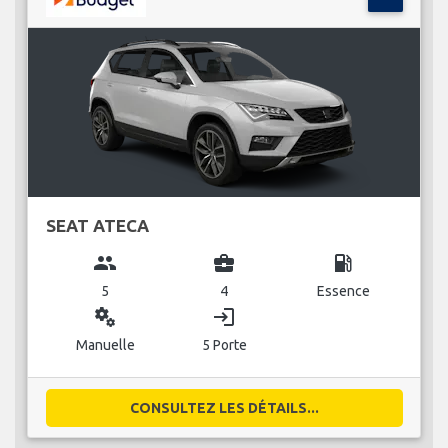
SEAT ATECA
group
business_center
local_gas_station
5
4
Essence
miscellaneous_services
login
Manuelle
5 Porte
CONSULTEZ LES DÉTAILS...