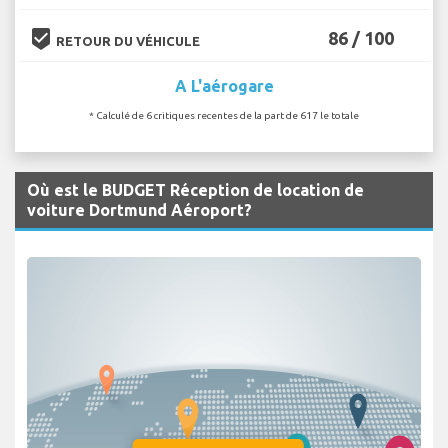
beenhere
86 / 100
RETOUR DU VÉHICULE
A L'aérogare
* Calculé de 6 critiques recentes de la part de 617 le totale
Où est le BUDGET Réception de location de
voiture Dortmund Aéroport?