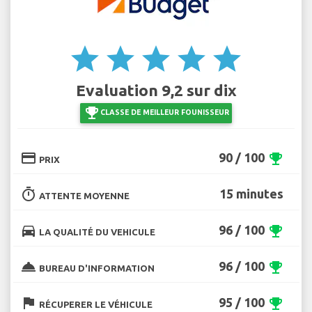
star
star
star
star
star
Evaluation 9,2 sur dix
emoji_events
CLASSE DE MEILLEUR FOUNISSEUR
credit_card
90 / 100
emoji_events
PRIX
timer
15 minutes
ATTENTE MOYENNE
directions_car
96 / 100
emoji_events
LA QUALITÉ DU VEHICULE
room_service
96 / 100
emoji_events
BUREAU D'INFORMATION
flag
95 / 100
emoji_events
RÉCUPERER LE VÉHICULE