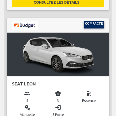
CONSULTEZ LES DÉTAILS...
COMPACTE
SEAT LEON
group
business_center
local_gas_station
5
3
Essence
miscellaneous_services
login
Manuelle
5 Porte