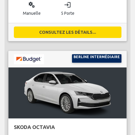
miscellaneous_services
login
Manuelle
5 Porte
CONSULTEZ LES DÉTAILS...
BERLINE INTERMÉDIAIRE
SKODA OCTAVIA