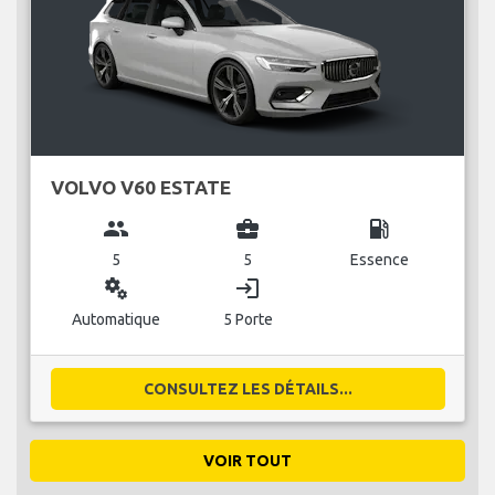
VOLVO V60 ESTATE
group
business_center
local_gas_station
5
5
Essence
miscellaneous_services
login
Automatique
5 Porte
CONSULTEZ LES DÉTAILS...
VOIR TOUT