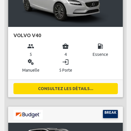
VOLVO V40
group
business_center
local_gas_station
5
4
Essence
miscellaneous_services
login
Manuelle
5 Porte
CONSULTEZ LES DÉTAILS...
BREAK