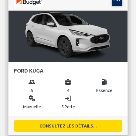
FORD KUGA
group
business_center
local_gas_station
5
4
Essence
miscellaneous_services
login
Manuelle
5 Porte
CONSULTEZ LES DÉTAILS...