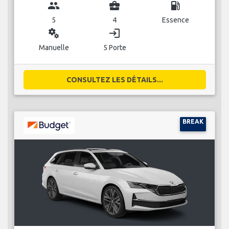
group
business_center
local_gas_station
5
4
Essence
miscellaneous_services
login
Manuelle
5 Porte
CONSULTEZ LES DÉTAILS...
BREAK