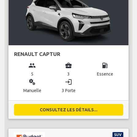
RENAULT CAPTUR
group
business_center
local_gas_station
5
3
Essence
miscellaneous_services
login
Manuelle
3 Porte
CONSULTEZ LES DÉTAILS...
SUV