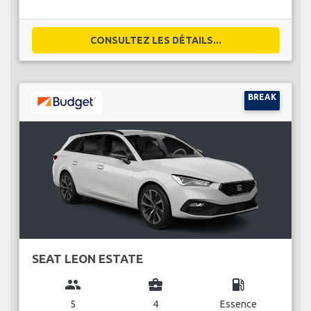
CONSULTEZ LES DÉTAILS...
BREAK
SEAT LEON ESTATE
group
business_center
local_gas_station
5
4
Essence