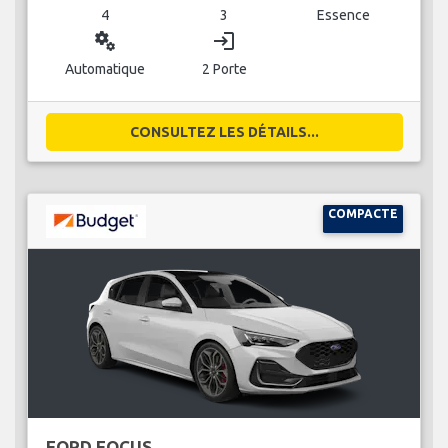
4
3
Essence
miscellaneous_services
login
Automatique
2 Porte
CONSULTEZ LES DÉTAILS...
COMPACTE
FORD FOCUS