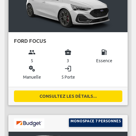
FORD FOCUS
group
business_center
local_gas_station
5
3
Essence
miscellaneous_services
login
Manuelle
5 Porte
CONSULTEZ LES DÉTAILS...
MONOSPACE 7 PERSONNES