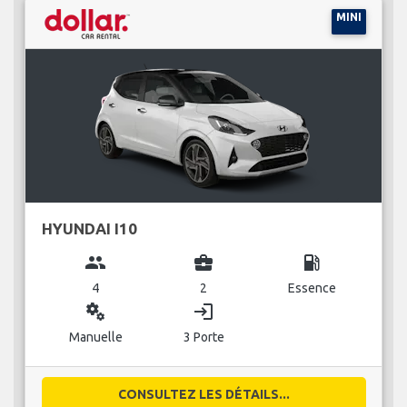
MINI
HYUNDAI I10
group
business_center
local_gas_station
4
2
Essence
miscellaneous_services
login
Manuelle
3 Porte
CONSULTEZ LES DÉTAILS...