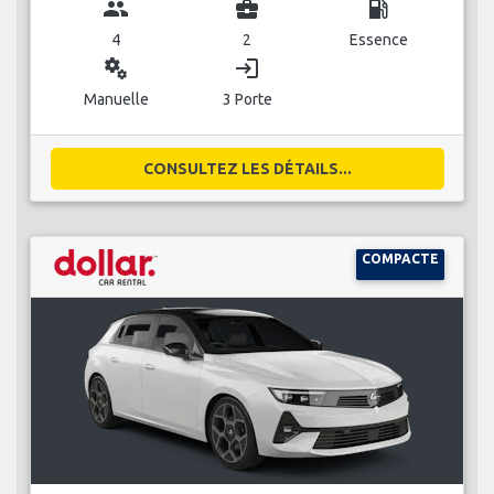
group
business_center
local_gas_station
4
2
Essence
miscellaneous_services
login
Manuelle
3 Porte
CONSULTEZ LES DÉTAILS...
COMPACTE