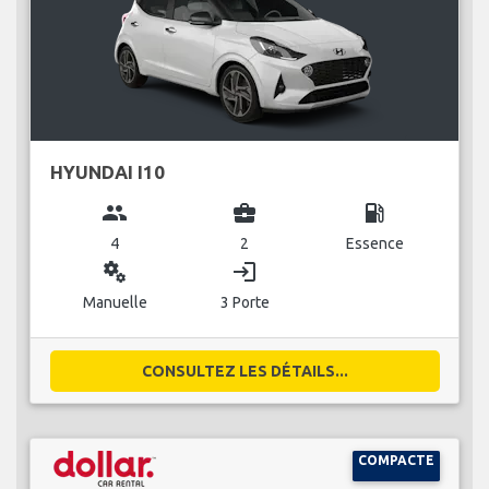
HYUNDAI I10
group
business_center
local_gas_station
4
2
Essence
miscellaneous_services
login
Manuelle
3 Porte
CONSULTEZ LES DÉTAILS...
COMPACTE