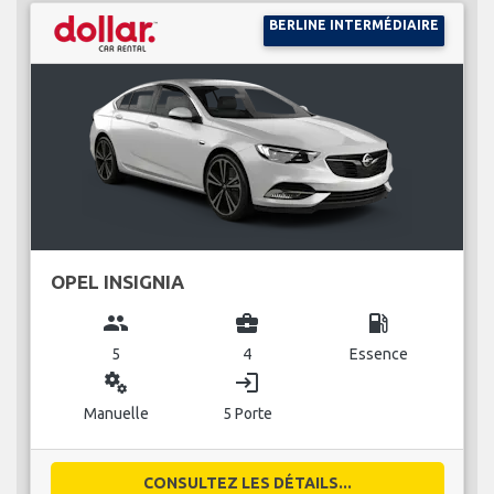
BERLINE INTERMÉDIAIRE
OPEL INSIGNIA
group
business_center
local_gas_station
5
4
Essence
miscellaneous_services
login
Manuelle
5 Porte
CONSULTEZ LES DÉTAILS...