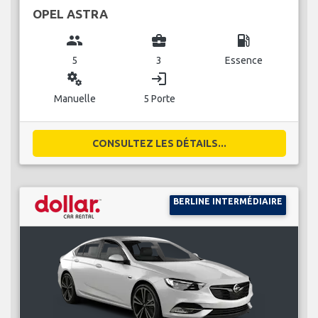
OPEL ASTRA
group
business_center
local_gas_station
5
3
Essence
miscellaneous_services
login
Manuelle
5 Porte
CONSULTEZ LES DÉTAILS...
BERLINE INTERMÉDIAIRE