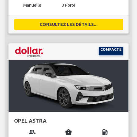
Manuelle
3 Porte
CONSULTEZ LES DÉTAILS...
COMPACTE
OPEL ASTRA
group
business_center
local_gas_station