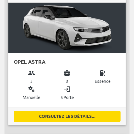
OPEL ASTRA
group
business_center
local_gas_station
5
3
Essence
miscellaneous_services
login
Manuelle
5 Porte
CONSULTEZ LES DÉTAILS...