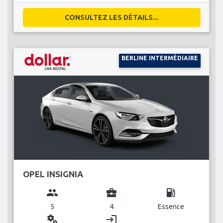
CONSULTEZ LES DÉTAILS...
BERLINE INTERMÉDIAIRE
OPEL INSIGNIA
group
business_center
local_gas_station
5
4
Essence
miscellaneous_services
login