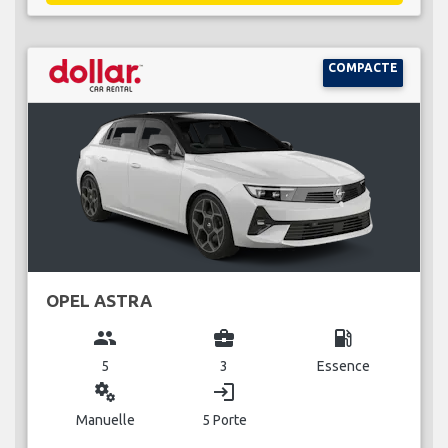
COMPACTE
OPEL ASTRA
group
business_center
local_gas_station
5
3
Essence
miscellaneous_services
login
Manuelle
5 Porte