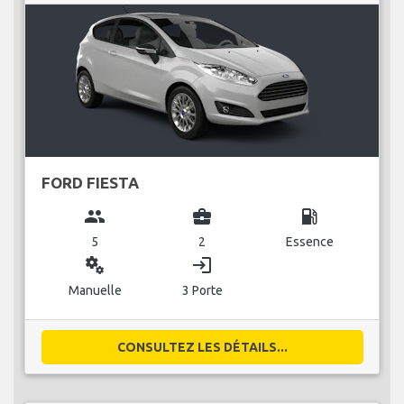
FORD FIESTA
group
business_center
local_gas_station
5
2
Essence
miscellaneous_services
login
Manuelle
3 Porte
CONSULTEZ LES DÉTAILS...