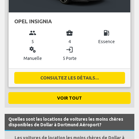
OPEL INSIGNIA
group
business_center
local_gas_station
5
4
Essence
miscellaneous_services
login
Manuelle
5 Porte
CONSULTEZ LES DÉTAILS...
VOIR TOUT
Quelles sont les locations de voitures les moins chères
disponibles de Dollar à Dortmund Aéroport?
Les voitures de location les moins chères de Dollar à