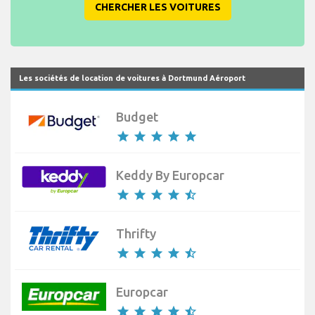
CHERCHER LES VOITURES
Les sociétés de location de voitures à Dortmund Aéroport
Budget
star
star
star
star
star
Keddy By Europcar
star
star
star
star
star_half
Thrifty
star
star
star
star
star_half
Europcar
star
star
star
star
star_half