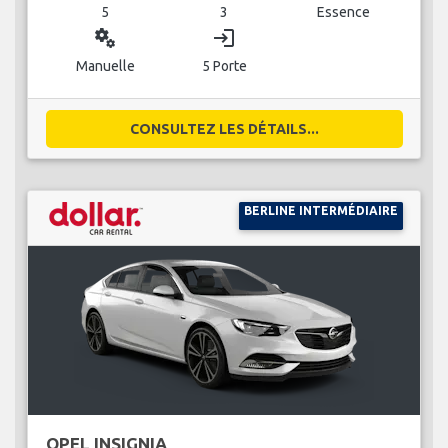
5
3
Essence
miscellaneous_services
login
Manuelle
5 Porte
CONSULTEZ LES DÉTAILS...
BERLINE INTERMÉDIAIRE
OPEL INSIGNIA