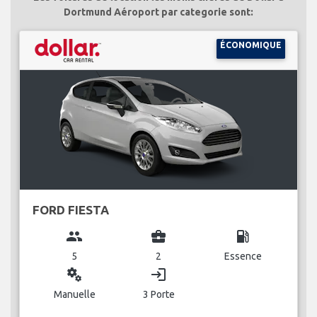
Dortmund Aéroport par categorie sont:
ÉCONOMIQUE
FORD FIESTA
group
business_center
local_gas_station
5
2
Essence
miscellaneous_services
login
Manuelle
3 Porte