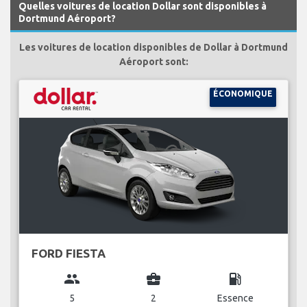
Quelles voitures de location Dollar sont disponibles à
Dortmund Aéroport?
Les voitures de location disponibles de Dollar à Dortmund
Aéroport sont:
ÉCONOMIQUE
FORD FIESTA
group
business_center
local_gas_station
5
2
Essence