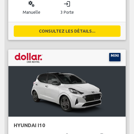
miscellaneous_services
login
Manuelle
3 Porte
CONSULTEZ LES DÉTAILS...
MINI
HYUNDAI I10