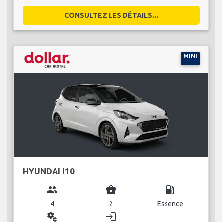
CONSULTEZ LES DÉTAILS...
MINI
HYUNDAI I10
group
business_center
local_gas_station
4
2
Essence
miscellaneous_services
login