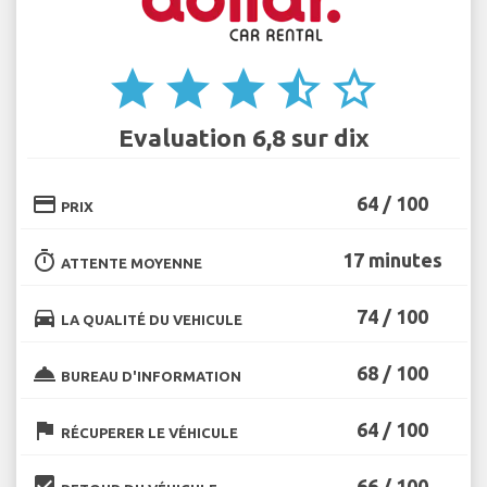
star
star
star
star_half
star_border
Evaluation 6,8 sur dix
credit_card
64 / 100
PRIX
timer
17 minutes
ATTENTE MOYENNE
directions_car
74 / 100
LA QUALITÉ DU VEHICULE
room_service
68 / 100
BUREAU D'INFORMATION
flag
64 / 100
RÉCUPERER LE VÉHICULE
beenhere
66 / 100