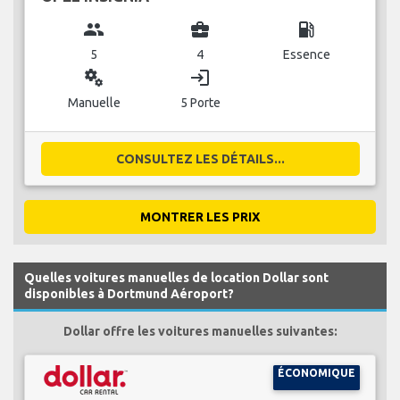
group
business_center
local_gas_station
5
4
Essence
miscellaneous_services
login
Manuelle
5 Porte
CONSULTEZ LES DÉTAILS...
MONTRER LES PRIX
Quelles voitures manuelles de location Dollar sont
disponibles à Dortmund Aéroport?
Dollar offre les voitures manuelles suivantes:
ÉCONOMIQUE