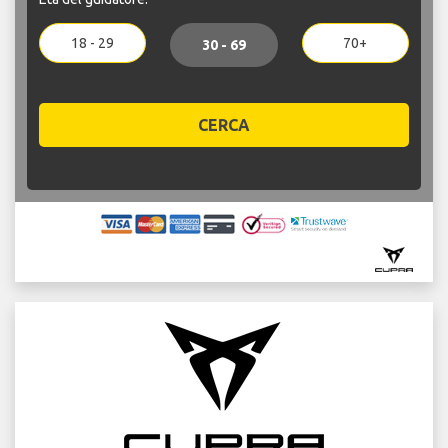
18 - 29
70+
30 - 69
CERCA