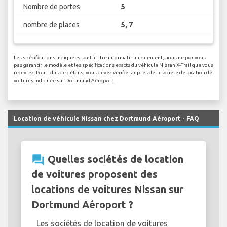
Nombre de portes
5
nombre de places
5, 7
Les spécifications indiquées sont à titre informatif uniquement, nous ne pouvons
pas garantir le modèle et les spécifications exacts du véhicule Nissan X-Trail que vous
recevrez. Pour plus de détails, vous devez vérifier auprès de la société de location de
voitures indiquée sur Dortmund Aéroport.
Location de véhicule Nissan chez Dortmund Aéroport - FAQ
question_answer
Quelles sociétés de location
de voitures proposent des
locations de voitures Nissan sur
Dortmund Aéroport ?
Les sociétés de location de voitures