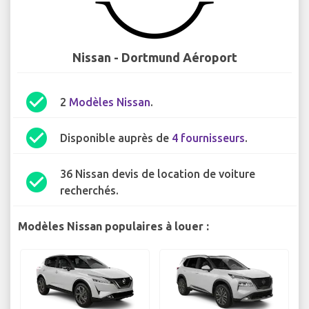
Nissan - Dortmund Aéroport
check_circle
2
Modèles Nissan
.
check_circle
Disponible auprès de
4 fournisseurs
.
36 Nissan devis de location de voiture
check_circle
recherchés.
Modèles Nissan populaires à louer :