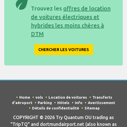
eco
Trouvez les
offres de location
de voitures électriques et
hybrides les moins chères à
DTM
CHERCHER LES VOITURES
Home
vols
Location de voitures
Transferts
d'aéroport
Parking
Hôtels
Info
Avertissement
Détails de confidentialité
Sitemap
COPYRIGHT © 2026 Try Quantum OU trading as
"TripTQ" and dortmundairport.net (also known as