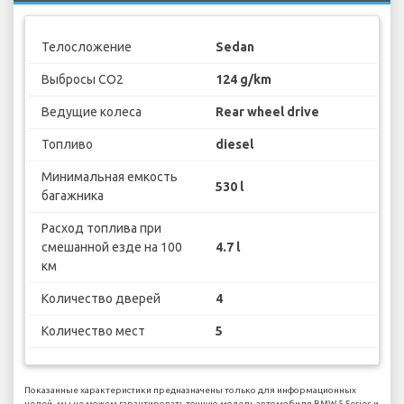
Телосложение
Sedan
Выбросы CO2
124 g/km
Ведущие колеса
Rear wheel drive
Топливо
diesel
Минимальная емкость
530 l
багажника
Расход топлива при
смешанной езде на 100
4.7 l
км
Количество дверей
4
Количество мест
5
Показанные характеристики предназначены только для информационных
целей, мы не можем гарантировать точную модель автомобиля BMW 5 Series и