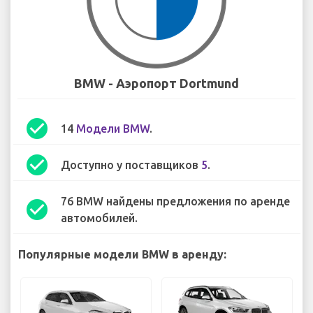
BMW - Аэропорт Dortmund
check_circle
14
Модели BMW
.
check_circle
Доступно у поставщиков
5
.
76 BMW найдены предложения по аренде
check_circle
автомобилей.
Популярные модели BMW в аренду: