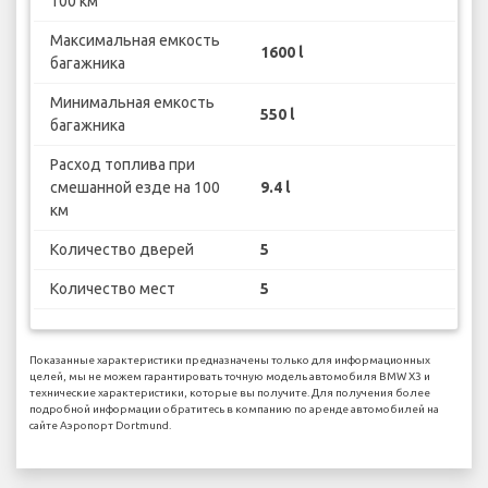
100 км
Максимальная емкость
1600 l
багажника
Минимальная емкость
550 l
багажника
Расход топлива при
смешанной езде на 100
9.4 l
км
Количество дверей
5
Количество мест
5
Показанные характеристики предназначены только для информационных
целей, мы не можем гарантировать точную модель автомобиля BMW X3 и
технические характеристики, которые вы получите. Для получения более
подробной информации обратитесь в компанию по аренде автомобилей на
сайте Аэропорт Dortmund.