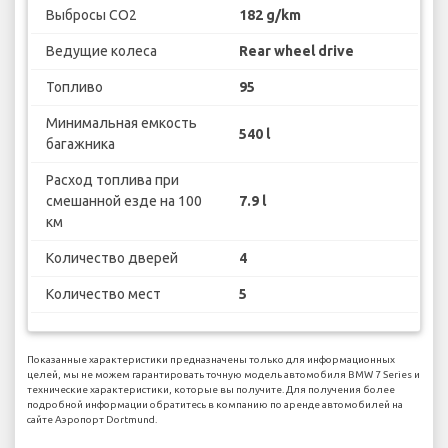
Выбросы CO2
182 g/km
Ведущие колеса
Rear wheel drive
Топливо
95
Минимальная емкость
540 l
багажника
Расход топлива при
смешанной езде на 100
7.9 l
км
Количество дверей
4
Количество мест
5
Показанные характеристики предназначены только для информационных
целей, мы не можем гарантировать точную модель автомобиля BMW 7 Series и
технические характеристики, которые вы получите. Для получения более
подробной информации обратитесь в компанию по аренде автомобилей на
сайте Аэропорт Dortmund.