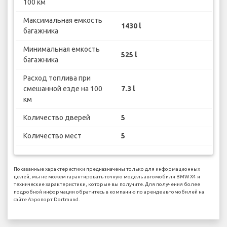
100 км
Максимальная емкость
1430 l
багажника
Минимальная емкость
525 l
багажника
Расход топлива при
смешанной езде на 100
7.3 l
км
Количество дверей
5
Количество мест
5
Показанные характеристики предназначены только для информационных
целей, мы не можем гарантировать точную модель автомобиля BMW X4 и
технические характеристики, которые вы получите. Для получения более
подробной информации обратитесь в компанию по аренде автомобилей на
сайте Аэропорт Dortmund.