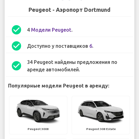
Peugeot - Аэропорт Dortmund
check_circle
4
Модели Peugeot
.
check_circle
Доступно у поставщиков
6
.
34 Peugeot найдены предложения по
check_circle
аренде автомобилей.
Популярные модели Peugeot в аренду:
Peugeot 3008
Peugeot 308 Estate