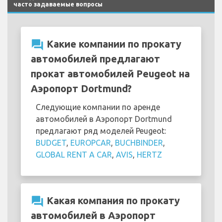
часто задаваемые вопросы
question_answer
Какие компании по прокату
автомобилей предлагают
прокат автомобилей Peugeot на
Аэропорт Dortmund?
Следующие компании по аренде
автомобилей в Аэропорт Dortmund
предлагают ряд моделей Peugeot:
BUDGET
,
EUROPCAR
,
BUCHBINDER
,
GLOBAL RENT A CAR
,
AVIS
,
HERTZ
question_answer
Какая компания по прокату
автомобилей в Аэропорт