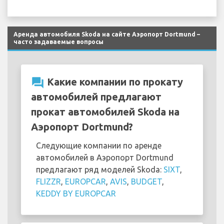
Аренда автомобиля Skoda на сайте Аэропорт Dortmund –
часто задаваемые вопросы
question_answer
Какие компании по прокату
автомобилей предлагают
прокат автомобилей Skoda на
Аэропорт Dortmund?
Следующие компании по аренде
автомобилей в Аэропорт Dortmund
предлагают ряд моделей Skoda:
SIXT
,
FLIZZR
,
EUROPCAR
,
AVIS
,
BUDGET
,
KEDDY BY EUROPCAR