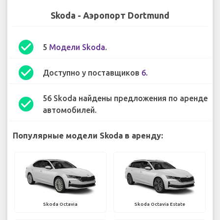
Skoda - Аэропорт Dortmund
check_circle
5
Модели Skoda
.
check_circle
Доступно у поставщиков
6
.
56 Skoda найдены предложения по аренде
check_circle
автомобилей.
Популярные модели Skoda в аренду:
Skoda Octavia
Skoda Octavia Estate