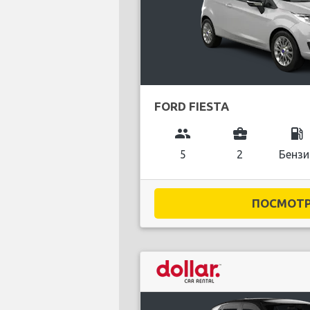
FORD FIESTA
group
business_center
local_gas_station
5
2
Бензи
ПОСМОТРЕ