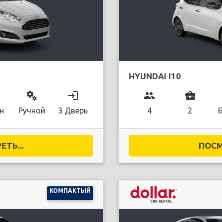
HYUNDAI I10
miscellaneous_services
login
group
business_center
н
Ручной
3 Дверь
4
2
ТЬ...
ПОСМ
КОМПАКТЫЙ