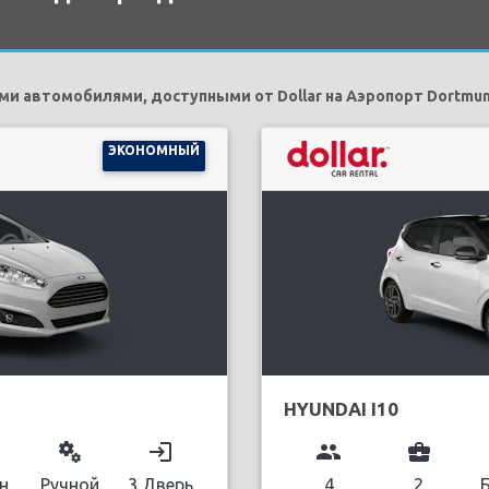
и автомобилями, доступными от Dollar на Аэропорт Dortmun
ЭКОНОМНЫЙ
HYUNDAI I10
miscellaneous_services
login
group
business_center
н
Ручной
3 Дверь
4
2