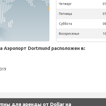
Четверг
07
Пятница
07
Суббота
08
Воскресенье
10
а Аэропорт Dortmund расположен в:
4319
пны для аренды от Dollar на