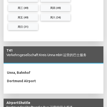
周三 (49)
周四 (49)
周五 (49)
周六 (34)
周日 (31)
T41
Verkehrsgesellschaft Kreis Unna mbH 运营的巴士服务
Unna, Bahnhof
Dortmund Airport
AirportShuttle