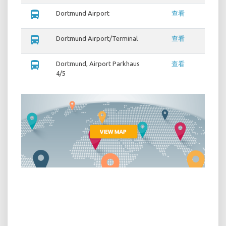
directions_bus
Dortmund Airport
查看
directions_bus
Dortmund Airport/Terminal
查看
directions_bus
Dortmund, Airport Parkhaus
查看
4/5