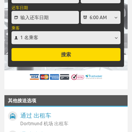
还车日期
乘客
搜索
其他接送选项
通过 出租车
local_taxi
Dortmund 机场 出租车