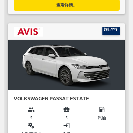
查看详情...
旅行轿车
VOLKSWAGEN PASSAT ESTATE
group
business_center
local_gas_station
5
5
汽油
miscellaneous_services
login