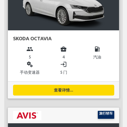
SKODA OCTAVIA
group
business_center
local_gas_station
5
4
汽油
miscellaneous_services
login
手动变速器
5 门
查看详情...
旅行轿车