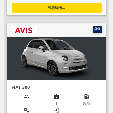
查看详情...
迷你
FIAT 500
group
business_center
local_gas_station
4
1
汽油
miscellaneous_services
login