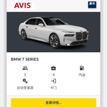
豪华
BMW 7 SERIES
group
business_center
local_gas_station
5
4
汽油
miscellaneous_services
login
自动变速器
4 门
查看详情...