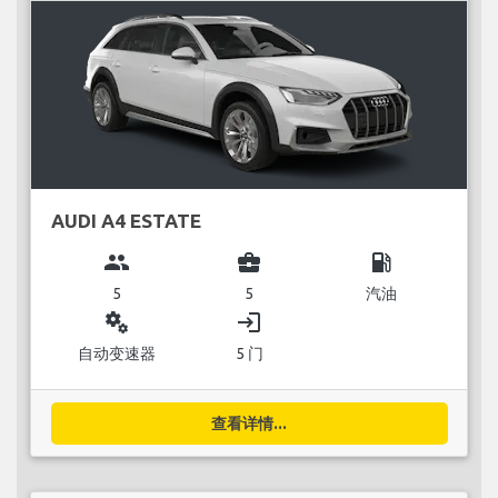
AUDI A4 ESTATE
group
business_center
local_gas_station
5
5
汽油
miscellaneous_services
login
自动变速器
5 门
查看详情...