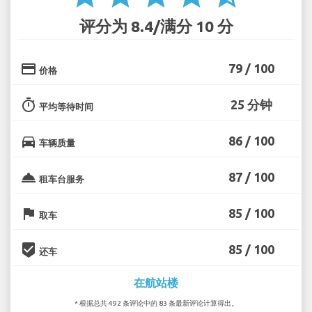
评分为 8.4/满分 10 分
credit_card
79 / 100
价格
timer
25 分钟
平均等待时间
directions_car
86 / 100
车辆质量
room_service
87 / 100
租车台服务
flag
85 / 100
取车
beenhere
85 / 100
还车
在航站楼
* 根据总共 492 条评论中的 83 条最新评论计算得出。