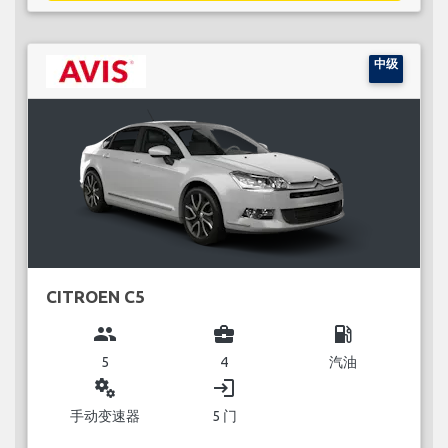
中级
CITROEN C5
group
business_center
local_gas_station
5
4
汽油
miscellaneous_services
login
手动变速器
5 门