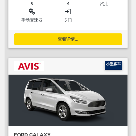
5
4
汽油
miscellaneous_services
login
手动变速器
5 门
查看详情...
小型客车
FORD GALAXY