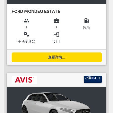
FORD MONDEO ESTATE
group
business_center
local_gas_station
5
5
汽油
miscellaneous_services
login
手动变速器
5 门
查看详情...
小型ELITE