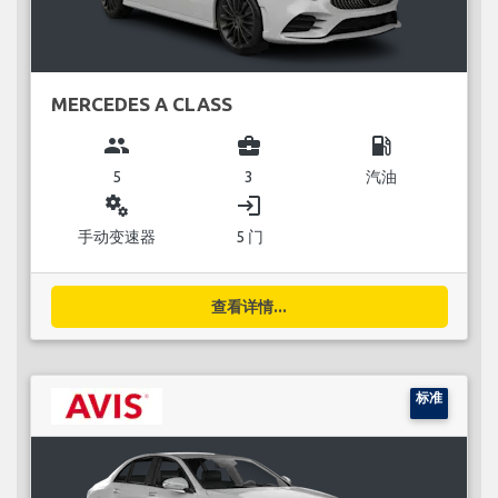
MERCEDES A CLASS
group
business_center
local_gas_station
5
3
汽油
miscellaneous_services
login
手动变速器
5 门
查看详情...
标准