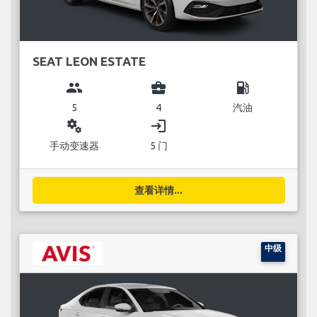
SEAT LEON ESTATE
group
business_center
local_gas_station
5
4
汽油
miscellaneous_services
login
手动变速器
5 门
查看详情...
中级