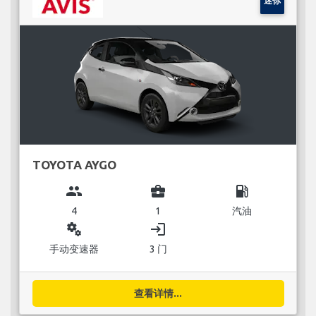
迷你
TOYOTA AYGO
group
business_center
local_gas_station
4
1
汽油
miscellaneous_services
login
手动变速器
3 门
查看详情...