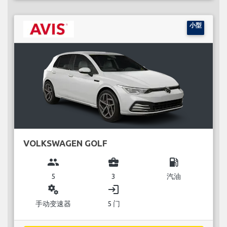
小型
VOLKSWAGEN GOLF
group
business_center
local_gas_station
5
3
汽油
miscellaneous_services
login
手动变速器
5 门