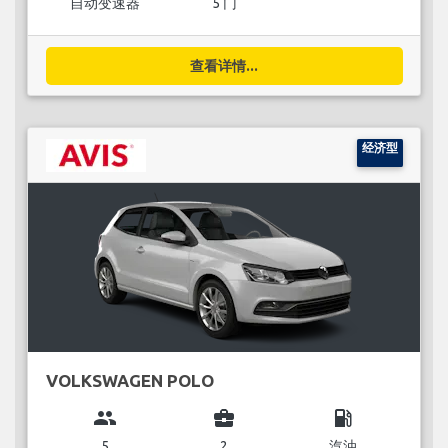
自动变速器
5 门
查看详情...
经济型
VOLKSWAGEN POLO
group
business_center
local_gas_station
5
2
汽油