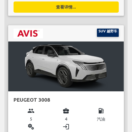
查看详情...
SUV 越野车
PEUGEOT 3008
group
business_center
local_gas_station
5
4
汽油
miscellaneous_services
login