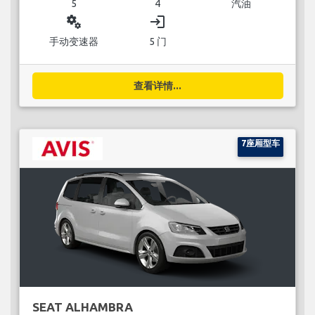
5
4
汽油
miscellaneous_services
login
手动变速器
5 门
查看详情...
7座厢型车
SEAT ALHAMBRA