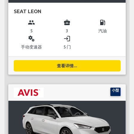
SEAT LEON
group
business_center
local_gas_station
5
3
汽油
miscellaneous_services
login
手动变速器
5 门
查看详情...
小型