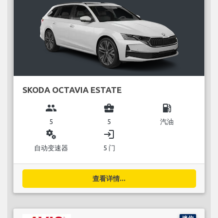
SKODA OCTAVIA ESTATE
group
business_center
local_gas_station
5
5
汽油
miscellaneous_services
login
自动变速器
5 门
查看详情...