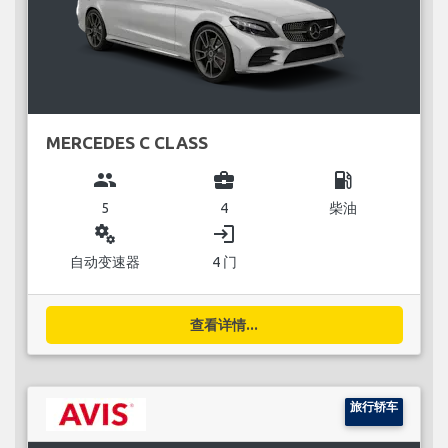
MERCEDES C CLASS
group
business_center
local_gas_station
5
4
柴油
miscellaneous_services
login
自动变速器
4 门
查看详情...
旅行轿车