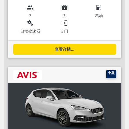
group
business_center
local_gas_station
7
2
汽油
miscellaneous_services
login
自动变速器
5 门
查看详情...
小型