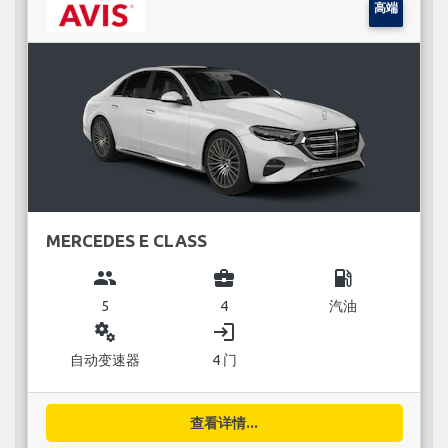
高端
MERCEDES E CLASS
group
business_center
local_gas_station
5
4
汽油
miscellaneous_services
login
自动变速器
4 门
查看详情...