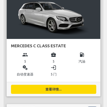
MERCEDES C CLASS ESTATE
group
business_center
local_gas_station
5
5
汽油
miscellaneous_services
login
自动变速器
5 门
查看详情...