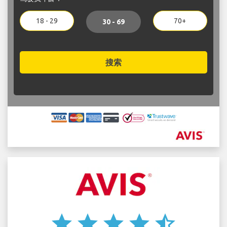
18 - 29
70+
30 - 69
搜索
star
star
star
star
star_half