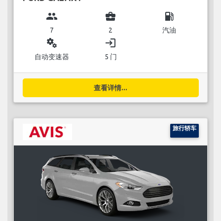
group
business_center
local_gas_station
7
2
汽油
miscellaneous_services
login
自动变速器
5 门
查看详情...
旅行轿车