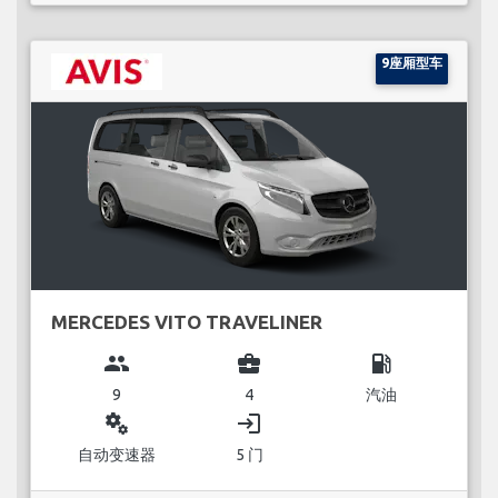
9座厢型车
MERCEDES VITO TRAVELINER
group
business_center
local_gas_station
9
4
汽油
miscellaneous_services
login
自动变速器
5 门