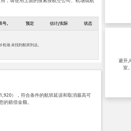
可用，请使用上面的搜索按航空公司、机场或航
班号。
预定
估计/实际
状态
您的航班延误或取消了
und 机场 未找到航班到达。
吗？
您可能有资格在您的聚会中每人获得高达
避开人
600 欧元的补偿。.
室
现在宣称！
（€1,920），符合条件的航班延误和取消最高可
查询您的赔偿金额。